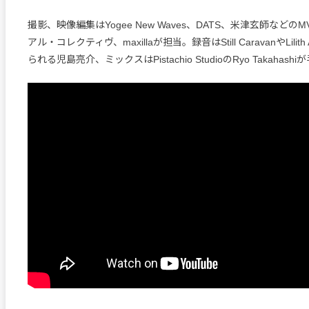
撮影、映像編集はYogee New Waves、DATS、米津玄師など
アル・コレクティヴ、maxillaが担当。録音はStill CaravanやLili
られる児島亮介、ミックスはPistachio StudioのRyo Takahas