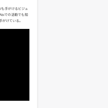
のMVも手がけるビジュ
th Abiでの活動でも知
hiが手がけている。