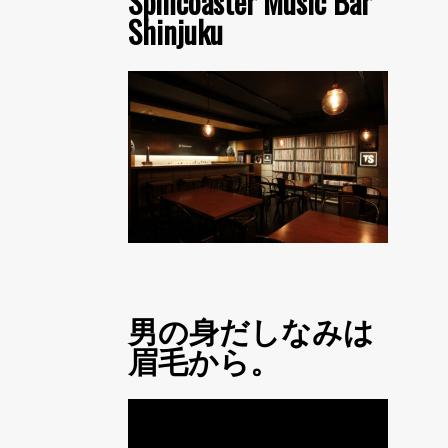
Spincoaster Music Bar
Shinjuku
男の身だしなみは
眉毛から。