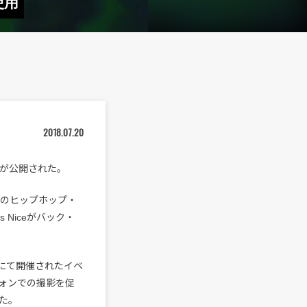
使用
2018.07.20
ブ映像が公開された。
o所属のヒップホップ・
 Niceがバック・
」にて開催されたイベ
ォンでの撮影を促
た。