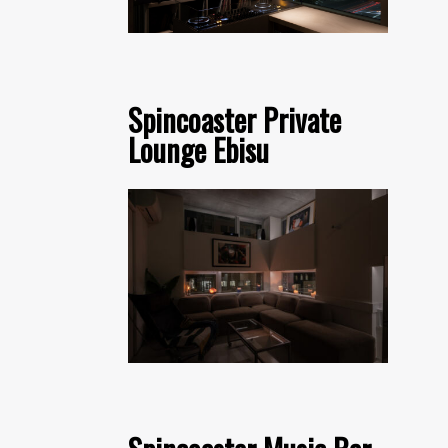
Spincoaster Private
Lounge Ebisu