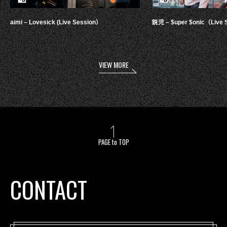
aimi – Lovesick (Live Session）
鋭児 – $uper $onic（Live 
VIEW MORE
PAGE to TOP
CONTACT