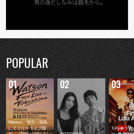
POPULAR
Watson、地元・徳島
にてフリーライブ開
Tohjiのラ
催 『阿波おどり
INTERVIEW ｜
YouTube