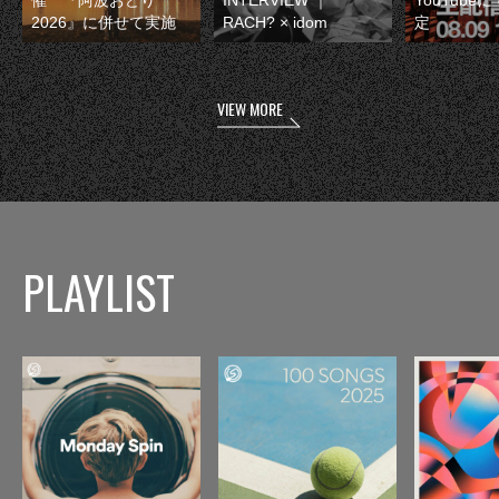
2026』に併せて実施
RACH? × idom
定
VIEW MORE
PLAYLIST