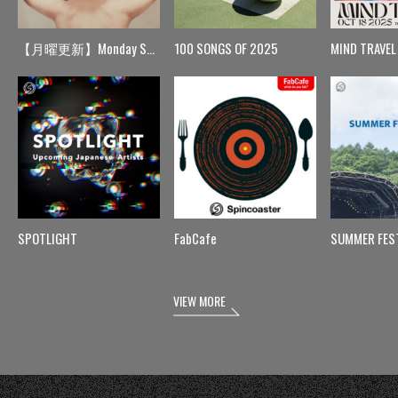
【月曜更新】Monday Spin
100 SONGS OF 2025
MIND TRAVEL
SPOTLIGHT
FabCafe
SUMMER FES
VIEW MORE