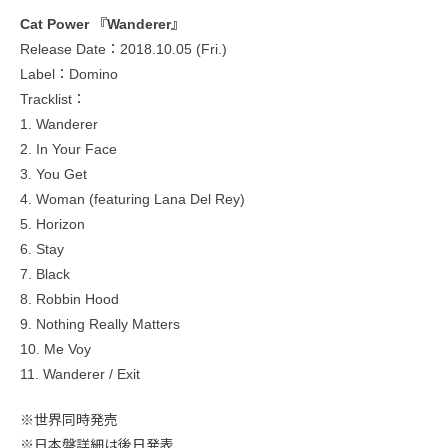
Cat Power 『Wanderer』
Release Date：2018.10.05 (Fri.)
Label：Domino
Tracklist：
1. Wanderer
2. In Your Face
3. You Get
4. Woman (featuring Lana Del Rey)
5. Horizon
6. Stay
7. Black
8. Robbin Hood
9. Nothing Really Matters
10. Me Voy
11. Wanderer / Exit
※世界同時発売
※日本盤詳細は後日発表