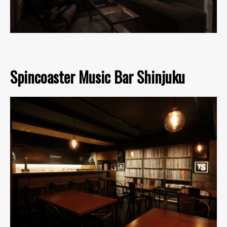
Spincoaster Music Bar Shinjuku