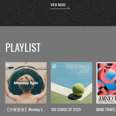
VIEW MORE
PLAYLIST
【月曜更新】Monday Spin
100 SONGS OF 2025
MIND TRAVEL