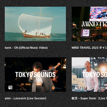
luvis – Oh (Official Music Video)
MIND TRAVEL 2023 
aimi – Lovesick (Live Session）
鋭児 – $uper $onic（Live 