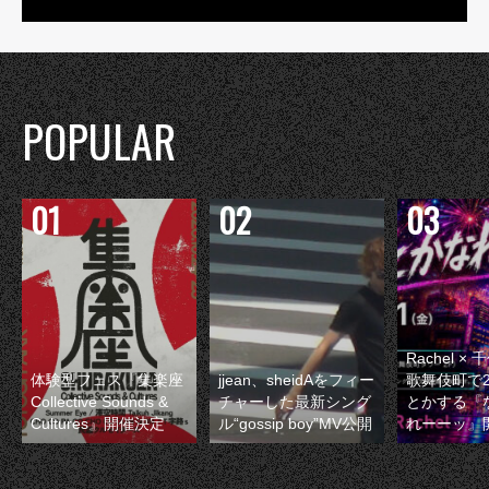
POPULAR
Rachel 
体験型フェス『集楽座
jjean、sheidAをフィー
歌舞伎町で
Collective Sounds &
チャーした最新シング
とかする『
Cultures』開催決定
ル“gossip boy”MV公開
れーーッ』