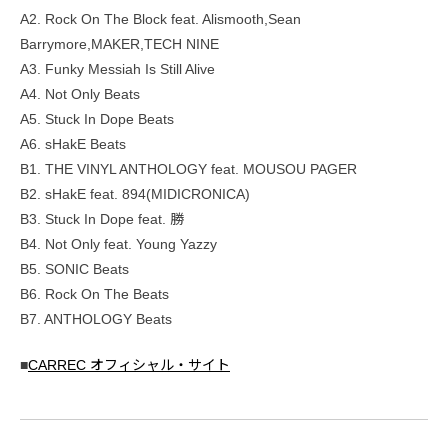
A2. Rock On The Block feat. Alismooth,Sean
Barrymore,MAKER,TECH NINE
A3. Funky Messiah Is Still Alive
A4. Not Only Beats
A5. Stuck In Dope Beats
A6. sHakE Beats
B1. THE VINYL ANTHOLOGY feat. MOUSOU PAGER
B2. sHakE feat. 894(MIDICRONICA)
B3. Stuck In Dope feat. 勝
B4. Not Only feat. Young Yazzy
B5. SONIC Beats
B6. Rock On The Beats
B7. ANTHOLOGY Beats
■
CARREC オフィシャル・サイト