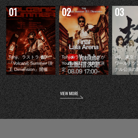
Tohji、ラストライブ
Tohjiのラストライブが
XG、東京
『Volcanic Summer 頂
YouTubeにて生配信決
ワールドツ
上 Dimension』開催
定
ナル公演の
VIEW MORE