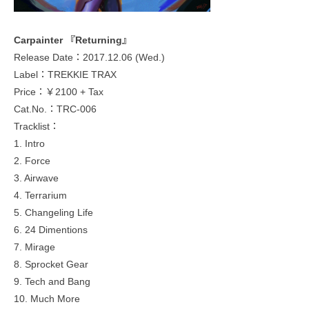
Carpainter 『Returning』
Release Date：2017.12.06 (Wed.)
Label：TREKKIE TRAX
Price：￥2100 + Tax
Cat.No.：TRC-006
Tracklist：
1. Intro
2. Force
3. Airwave
4. Terrarium
5. Changeling Life
6. 24 Dimentions
7. Mirage
8. Sprocket Gear
9. Tech and Bang
10. Much More