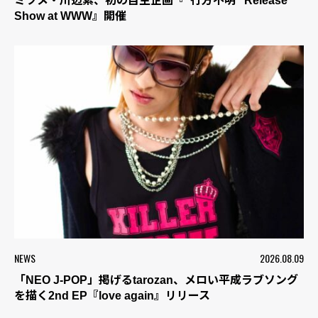
ミツメ・川辺素、初の自主企画『“行方不明” Release
Show at WWW』開催
NEWS
2026.08.09
「NEO J-POP」掲げるtarozan、メロい平成ラブソング
を描く2nd EP『love again』リリース