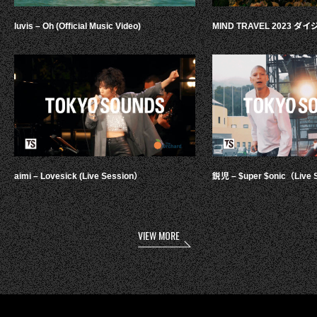
luvis – Oh (Official Music Video)
MIND TRAVEL 2023 
aimi – Lovesick (Live Session）
鋭児 – $uper $onic（Live 
VIEW MORE