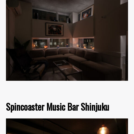
Spincoaster Music Bar Shinjuku