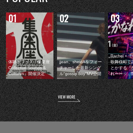
Rachel 
体験型フェス『集楽座
jjean、sheidAをフィー
歌舞伎町で
Collective Sounds &
チャーした最新シング
とかする『
Cultures』開催決定
ル“gossip boy”MV公開
れーーッ』
VIEW MORE