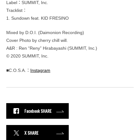
Label：SUMMIT, Inc.
Tracklist：
1. Sundown feat. KID FRESINO
Mixed by D.O.I. (Daimonion Recording)
Cover Photo by cherry chill will.
A&R : Ren “Reny” Hirabayashi (SUMMIT, Inc.)
© 2020 SUMMIT, Inc.
■C.O.S.A.：
Instagram
Facebook SHARE
X SHARE