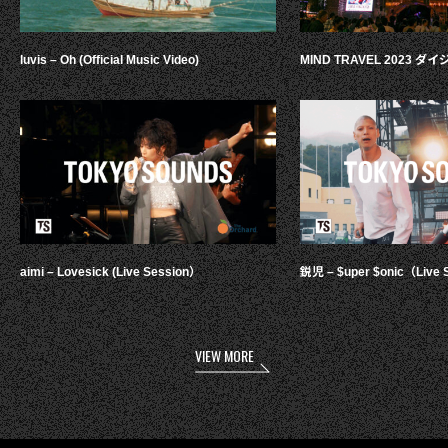
luvis – Oh (Official Music Video)
MIND TRAVEL 2023 
aimi – Lovesick (Live Session）
鋭児 – $uper $onic（Live 
VIEW MORE