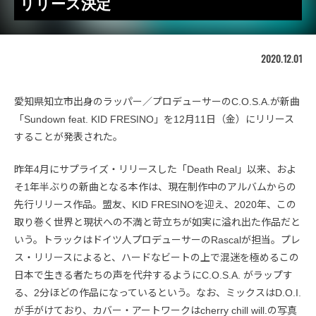
リリース決定
2020.12.01
愛知県知立市出身のラッパー／プロデューサーのC.O.S.A.が新曲
「Sundown feat. KID FRESINO」を12月11日（金）にリリース
することが発表された。
昨年4月にサプライズ・リリースした「Death Real」以来、およ
そ1年半ぶりの新曲となる本作は、現在制作中のアルバムからの
先行リリース作品。盟友、KID FRESINOを迎え、2020年、この
取り巻く世界と現状への不満と苛立ちが如実に溢れ出た作品だと
いう。トラックはドイツ人プロデューサーのRascalが担当。プレ
ス・リリースによると、ハードなビートの上で混迷を極めるこの
日本で生きる者たちの声を代弁するようにC.O.S.A. がラップす
る、2分ほどの作品になっているという。なお、ミックスはD.O.I.
が手がけており、カバー・アートワークはcherry chill will.の写真