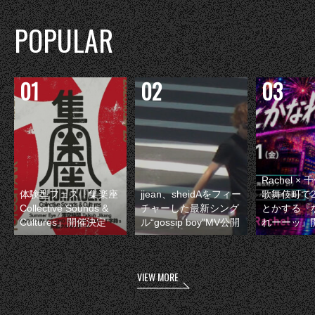
POPULAR
Rachel 
体験型フェス『集楽座
jjean、sheidAをフィー
歌舞伎町で
Collective Sounds &
チャーした最新シング
とかする『
Cultures』開催決定
ル“gossip boy”MV公開
れーーッ』
VIEW MORE