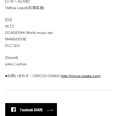
[シタールLIVE]
Vidhya Liquid(石濱匡雄)
[DJ]
ALTZ
DJ AGEISHI-World music set-
MANGOOSE
DJごはん
[Sound]
yoko△uchuu
■お問い合わせ：CIRCUS OSAKA (
http://circus-osaka.com
)
Facebook SHARE