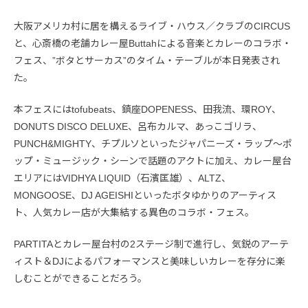
大阪アメリカ村に居を構えるライブ・ハウス／クラブのCIRCUS
と、心斎橋の老舗カレー屋Buttahによる音楽とカレーのコラボ・
フェス、”ボタとサーカス”のタイム・テーブルが本日発表され
た。
本フェスにはtofubeats、鎮座DOPENESS、田我流、環ROY、
DONUTS DISCO DELUXE、呂布カルマ、あっこゴリラ、
PUNCH&MIGHTY、チプルソといったジャパニーズ・ラップ〜ポ
ップ・ミュージック・シーンで話題のアクトに加え、カレー屋台
エリアにはVIDHYA LIQUID（石濱匡雄）、ALTZ、
MONGOOSE、DJ AGEISHIといったボタゆかりのアーティス
ト、人気カレー店が大集結する異色のコラボ・フェス。
PARTITAとカレー屋台村の2ステージ制で進行し、気鋭のアーテ
ィスト＆DJによるパフォーマンスと美味しいカレーを存分に楽
しむことができることだろう。