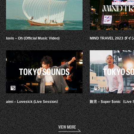
luvis – Oh (Official Music Video)
MIND TRAVEL 2023 
aimi – Lovesick (Live Session）
鋭児 – $uper $onic（Live 
VIEW MORE