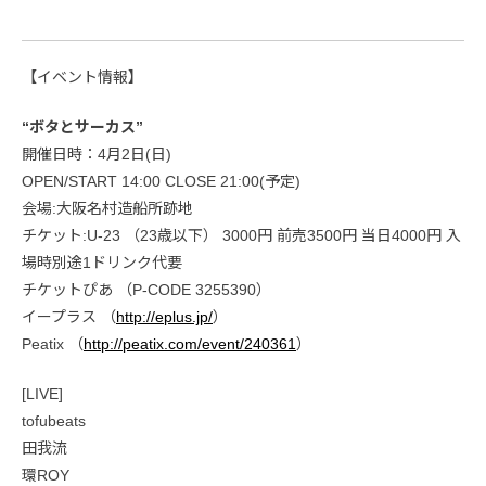
【イベント情報】
“ボタとサーカス”
開催日時：4月2日(日)
OPEN/START 14:00 CLOSE 21:00(予定)
会場:大阪名村造船所跡地
チケット:U-23 （23歳以下） 3000円 前売3500円 当日4000円 入
場時別途1ドリンク代要
チケットぴあ （P-CODE 3255390）
イープラス （
http://eplus.jp/
）
Peatix （
http://peatix.com/event/240361
）
[LIVE]
tofubeats
田我流
環ROY