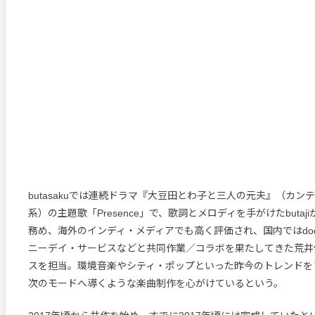
butasakuでは連続ドラマ『大豆田とわ子と三人の元夫』（カン
系）の主題歌「Presence」で、歌詞とメロディを手がけたbuta
務め、海外のインディ・メディアでも高く評価され、国内ではdod
ニーデイ・サービスなどと共同作業／コラボを果たしてきた荒井
スを担当。環境音楽やシティ・ポップといった昨今のトレンドを
次のモードへ導くような楽曲制作を心がけているという。