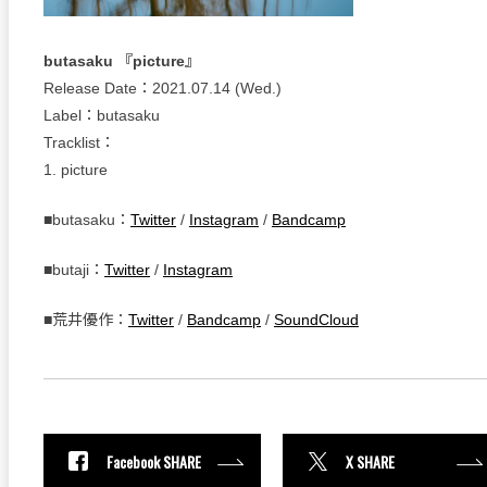
butasaku 『picture』
Release Date：2021.07.14 (Wed.)
Label：butasaku
Tracklist：
1. picture
■butasaku：
Twitter
/
Instagram
/
Bandcamp
■butaji：
Twitter
/
Instagram
■荒井優作：
Twitter
/
Bandcamp
/
SoundCloud
Facebook SHARE
X SHARE