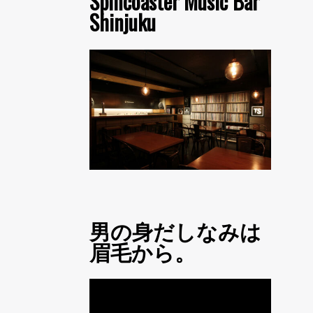
Spincoaster Music Bar
Shinjuku
男の身だしなみは
眉毛から。