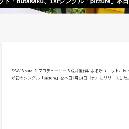
ット・butasaku、1stシングル「picture」
SSWのbutajiとプロデューサーの荒井優作による新ユニット、but
が初のシングル「picture」を本日7月14日（水）にリリースした