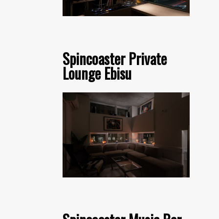
Spincoaster Private
Lounge Ebisu