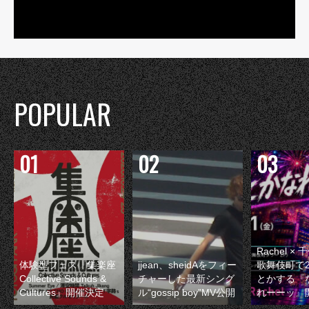
POPULAR
Rachel 
体験型フェス『集楽座
jjean、sheidAをフィー
歌舞伎町で
Collective Sounds &
チャーした最新シング
とかする『
Cultures』開催決定
ル“gossip boy”MV公開
れーーッ』