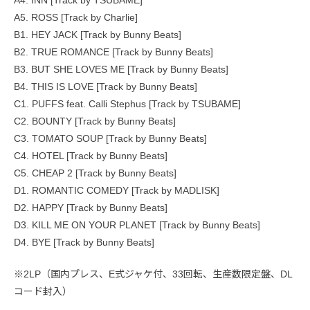
A4. INN [Track by TSUBAME]
A5. ROSS [Track by Charlie]
B1. HEY JACK [Track by Bunny Beats]
B2. TRUE ROMANCE [Track by Bunny Beats]
B3. BUT SHE LOVES ME [Track by Bunny Beats]
B4. THIS IS LOVE [Track by Bunny Beats]
C1. PUFFS feat. Calli Stephus [Track by TSUBAME]
C2. BOUNTY [Track by Bunny Beats]
C3. TOMATO SOUP [Track by Bunny Beats]
C4. HOTEL [Track by Bunny Beats]
C5. CHEAP 2 [Track by Bunny Beats]
D1. ROMANTIC COMEDY [Track by MADLISK]
D2. HAPPY [Track by Bunny Beats]
D3. KILL ME ON YOUR PLANET [Track by Bunny Beats]
D4. BYE [Track by Bunny Beats]
※2LP（国内プレス、E式ジャケ付、33回転、生産数限定盤、DL
コード封入）