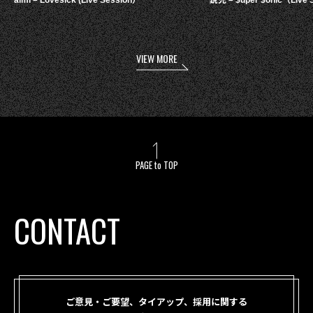
aimi – Lovesick (Live Session）
鋭児 – $uper $onic（Live 
VIEW MORE
PAGE to TOP
CONTACT
ご意見・ご要望、タイアップ、採用に関する