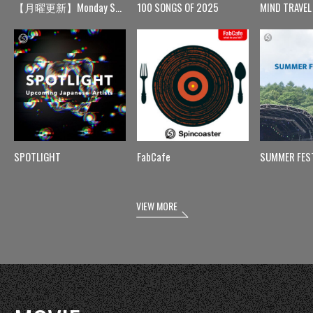
【月曜更新】Monday Spin
100 SONGS OF 2025
MIND TRAVEL
SPOTLIGHT
FabCafe
SUMMER FES
VIEW MORE