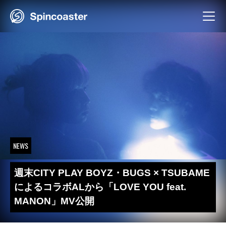
Skip
to
content
NEWS
週末CITY PLAY BOYZ・BUGS × TSUBAME
によるコラボALから「LOVE YOU feat.
MANON」MV公開