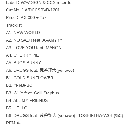
Label：WAVDSGN & CCS records.
Cat.No.：WDCCSRVB-1201
Price：￥3,000 + Tax
Tracklist：
A1. NEW WORLD
A2. NO SAD!! feat. AAAMYYY
A3. LOVE YOU feat. MANON
A4. CHERRY PIE
A5. BUGS BUNNY
A6. DRUGS feat. 荒谷翔大(yonawo)
B1. COLD SUNFLOWER
B2. #F6BFBC
B3. WHY feat. Calli Stephus
B4. ALL MY FRIENDS
B5. HELLO
B6. DRUGS feat. 荒谷翔大 (yonawo) -TOSHIKI HAYASHI(%C)
REMIX-