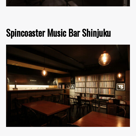
Spincoaster Music Bar Shinjuku