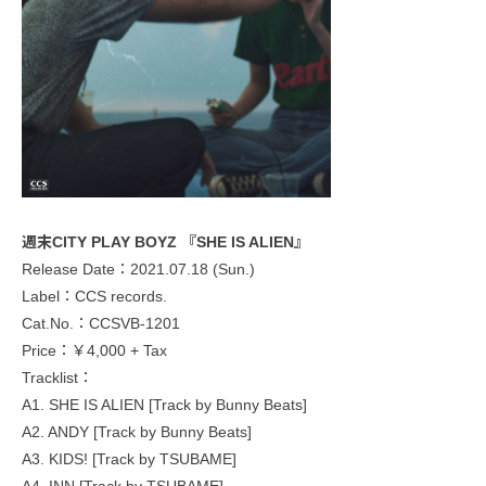
週末CITY PLAY BOYZ 『SHE IS ALIEN』
Release Date：2021.07.18 (Sun.)
Label：CCS records.
Cat.No.：CCSVB-1201
Price：￥4,000 + Tax
Tracklist：
A1. SHE IS ALIEN [Track by Bunny Beats]
A2. ANDY [Track by Bunny Beats]
A3. KIDS! [Track by TSUBAME]