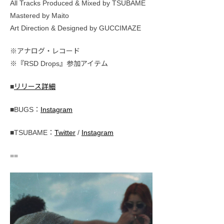
All Tracks Produced & Mixed by TSUBAME
Mastered by Maito
Art Direction & Designed by GUCCIMAZE
※アナログ・レコード
※『RSD Drops』参加アイテム
■
リリース詳細
■BUGS：
Instagram
■TSUBAME：
Twitter
/
Instagram
==