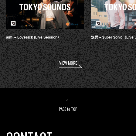
aimi – Lovesick (Live Session）
鋭児 – $uper $onic（Live 
VIEW MORE
PAGE to TOP