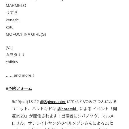
MARMELO
うずら
kenetic
kotu
MOFUCHINA GIRL(S)
[VJ]
ムラタナナ
chihirö
……and more！
■
予約フォーム
9/29(sat)18-22
@Spincoaster
にて私とVOみさつんによる
ユニット、ハレトキドキ
@haretoki_
による イベント「開
運0929」が開催されます！出演者にシバノソウ、マルメ
ロさん、サテライトヤングのベルメゾンさんによるDJセ