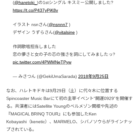
(
@haretoki_
)の1stシングル キスミー公開しました?
https://t.co/P437yPjK8v
イラスト nsnさん(
@nsnnn7
)
デザイン うずらさん(
@vitalsine
)
作詞歌唱担当しました
恋の儚さと女の子の芯の強さを詞にしてみましたっ?
pic.twitter.com/4PWMNeTPyw
— みさつん (@GekiUmaSarada)
2018年9月25日
なお、ハレトキドキは9月29日（土）に代々木に位置する
Spincoaster Music Barにて初の主宰イベント“開運0929”を開催す
る。共演者にはSatellite Youngのベルメゾン関根や先述の
『MAGICAL BRINQ TOUR』にも参加したKen
Kobayashi（kenetic）、MARMELO、シバノソウらがラインナッ
プされている。