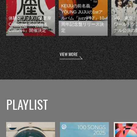
KEIJUの前名義、
YOUNG JUJUの1stア
体験型フェス『集楽座
ルバム『juzzy 92’』10
XG、東京
Collective Sounds &
周年記念盤リリース決
ワールドツ
Cultures』開催決定
定
ナル公演の
VIEW MORE
PLAYLIST