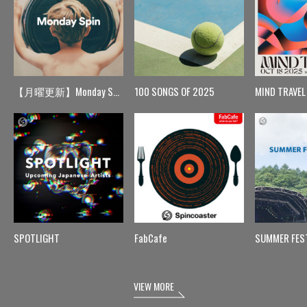
【月曜更新】Monday Spin
100 SONGS OF 2025
MIND TRAVEL
SPOTLIGHT
FabCafe
SUMMER FES
VIEW MORE