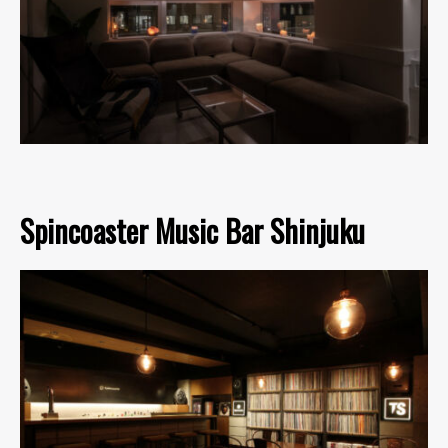
Spincoaster Music Bar Shinjuku