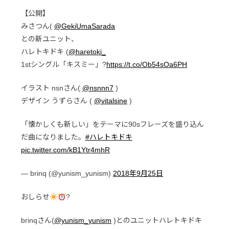
【公開】
みさつん(
@GekiUmaSarada
との新ユニット、
ハレトキドキ (
@haretoki_
1stシングル「キスミー」?
https://t.co/Ob54sOa6PH
イラスト nsnさん(
@nsnnn7
)
デザイン うずらさん (
@vitalsine
)
「懐かしくも新しい」をテーマに90sフレーズを盛り込ん
だ曲になりました。
#ハレトキドキ
pic.twitter.com/kB1Ytr4mhR
— brinq (@yunism_yunism)
2018年9月25日
おしらせ
?
brinqさん(
@yunism_yunism
)とのユニットハレトキドキ