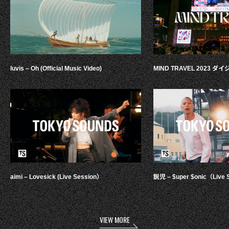
luvis – Oh (Official Music Video)
MIND TRAVEL 2023 
aimi – Lovesick (Live Session）
鋭児 – $uper $onic（Live 
VIEW MORE