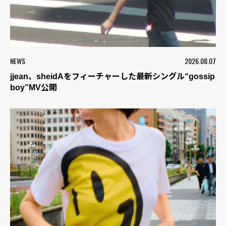
NEWS
2026.08.07
jjean、sheidAをフィーチャーした最新シングル“gossip
boy”MV公開