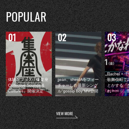
POPULAR
Rachel 
体験型フェス『集楽座
jjean、sheidAをフィー
歌舞伎町で
Collective Sounds &
チャーした最新シング
とかする『
Cultures』開催決定
ル“gossip boy”MV公開
れーーッ』
VIEW MORE