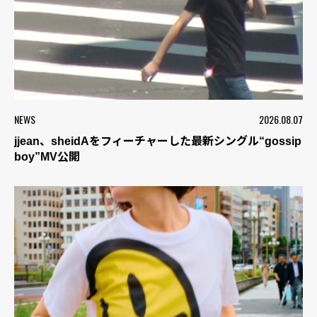
NEWS
2026.08.07
jjean、sheidAをフィーチャーした最新シングル“gossip
boy”MV公開