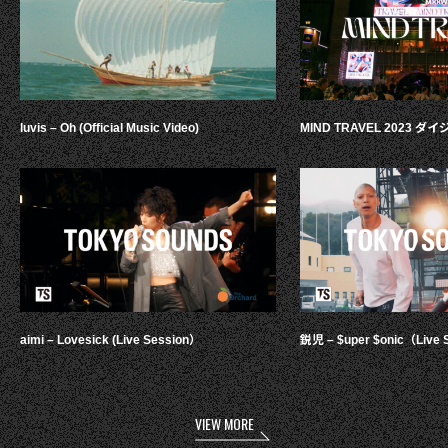
luvis – Oh (Official Music Video)
MIND TRAVEL 2023 
aimi – Lovesick (Live Session）
鋭児 – $uper $onic（Live 
VIEW MORE