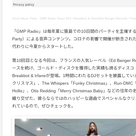
Good Music Party
·
GMP Radio Tokyo #10 / Breakbot & Irfane(Ed Banger Records / Paris) – SP
「GMP Radio」は毎年夏に猿島での10日間のパーティを主催する〈G
Party〉による音声コンテンツ。コロナの影響で開催が断念され
代わりに今夏からスタートした。
第10回目となる今回は、フランスの人気レーベル〈Ed Banger Re
ースを続け、ゴールド・ディスクを獲得した実績も誇るディスコ
Breakbot & Irfaneが登場。1時間にわたるDJセットを披露し
クリスマス」、The Whispers「Funky Christmas」、Run-DMC「Ch
Hollis」、Otis Redding「Merry Christmas Baby」など
織り交ぜた、彼らならではのハッピーな選曲でスペシャルなクリ
れているので、ぜひチェックを。