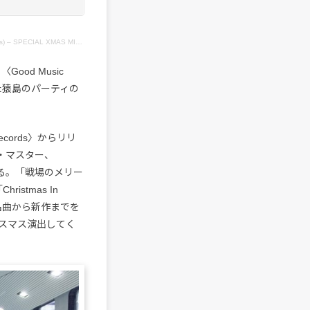
ECIAL XMAS MIX – Dec 2020
ood Music
た猿島のパーティの
cords〉からリリ
・マスター、
ている。「戦場のメリー
ristmas In
の往年の名曲から新作までを
スマス演出してく