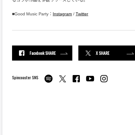
■Good Music Party：
Instagram
/
Twitter
Facebook SHARE
X SHARE
Spincoaster SNS