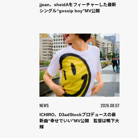
jjean、sheidAをフィーチャーした最新
シングル“gossip boy”MV公開
NEWS
2026.08.07
ICHIRO、D3adStockプロデュースの最
新曲“幸せでいい”MV公開 監督は鴨下大
輝