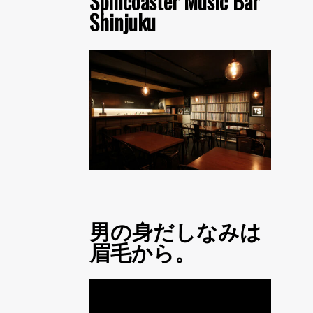
Spincoaster Music Bar
Shinjuku
男の身だしなみは
眉毛から。