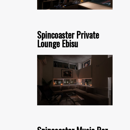
Spincoaster Private
Lounge Ebisu