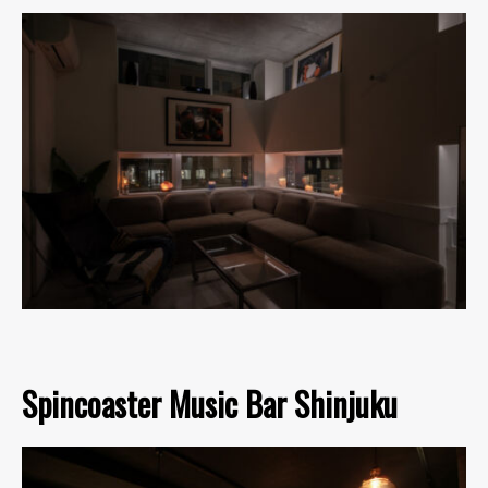
Spincoaster Music Bar Shinjuku