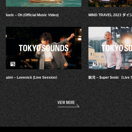
luvis – Oh (Official Music Video)
MIND TRAVEL 2023 
aimi – Lovesick (Live Session）
鋭児 – $uper $onic（Live 
VIEW MORE