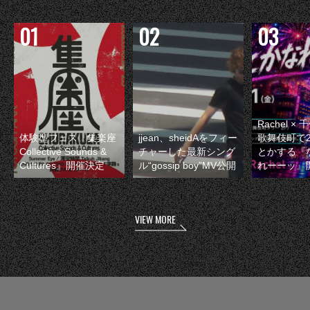
Rachel 
体験型フェス『集楽座
jjean、sheidAをフィー
歌舞伎町で
Collective Sounds &
チャーした最新シング
とかする『
Cultures』開催決定
ル“gossip boy”MV公開
れーーッ』
VIEW MORE