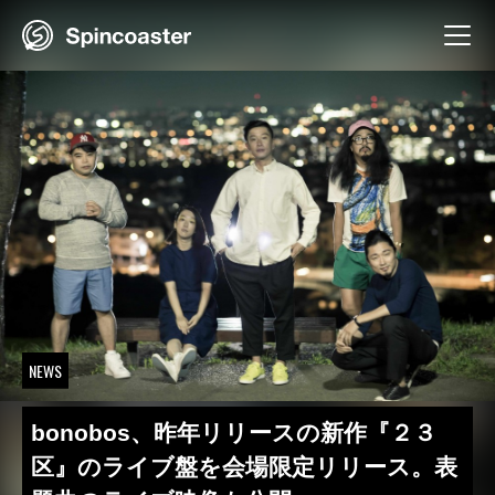
Skip
to
content
NEWS
bonobos、昨年リリースの新作『２３
区』のライブ盤を会場限定リリース。表