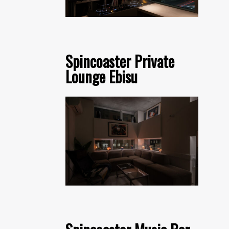
Spincoaster Private
Lounge Ebisu