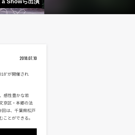
 a Showら出演
2018.07.10
018”が開催され
、感性豊かな若
文京区・本郷の法
今回は、千葉県松戸
むことができる。