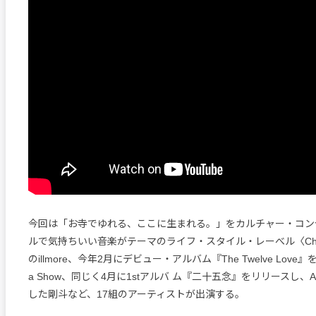
今回は「お寺でゆれる、ここに生まれる。」をカルチャー・コン
ルで気持ちいい音楽がテーマのライフ・スタイル・レーべル〈Chilly
のillmore、今年2月にデビュー・アルバム『The Twelve Love』
a Show、同じく4月に1stアルバ ム『二十五念』をリリースし、A
した剛斗など、17組のアーティストが出演する。