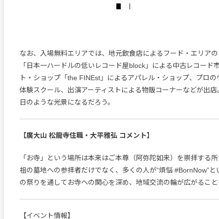
なお、入場無料エリアでは、地元飲食店によるフード・エリアの
「日本一ハードルの低いレコード屋block」による中古レコード
ト・ショップ「the FINEst」によるアパレル・ショップ、プロ
体験スクール、出演アーティストによる物販コーナーなどが出店
日のような光景になるだろう。
【廣大山 松龍寺住職・大平雅弘 コメント】
「お寺」という場所は本来はご本尊（阿弥陀如来）を崇拝する所
祖の墓地への参拝者だけでなく、多くの人が“煩悩 #BornNow”
の祭りを通してお寺への関心を深め、地域交流の輪が広がること
【イベント情報】