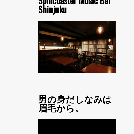
Spincoaster Music Bar
Shinjuku
男の身だしなみは
眉毛から。