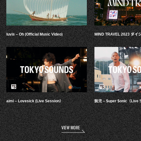
luvis – Oh (Official Music Video)
MIND TRAVEL 2023 
aimi – Lovesick (Live Session）
鋭児 – $uper $onic（Live 
VIEW MORE