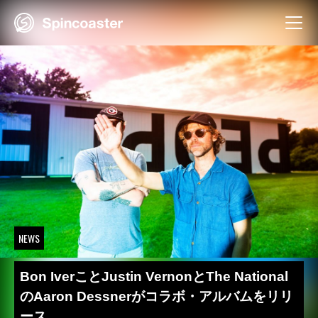
Skip
to
content
NEWS
Bon IverことJustin VernonとThe National
のAaron Dessnerがコラボ・アルバムをリリ
ース