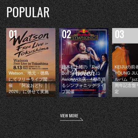
POPULAR
日本初上陸の『Red
KEIJUの
Watson、地元・徳島
Bull Symphonic』に
YOUNG JU
にてフリーライブ開
Awichが出演 4都市巡
ルバム『juzz
催 『阿波おどり
るシンフォニックライ
周年記念盤
2026』に併せて実施
ブ開催
定
VIEW MORE