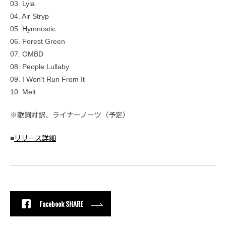
03. Lyla
04. Air Stryp
05. Hymnostic
06. Forest Green
07. OMBD
08. People Lullaby
09. I Won’t Run From It
10. Melt
※歌詞対訳、ライナーノーツ（予定）
■
リリース詳細
Facebook SHARE