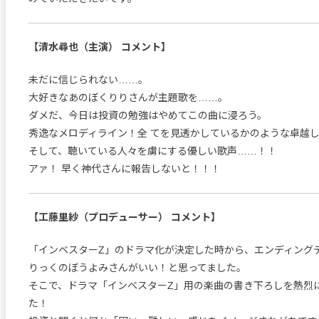
【清水尋也（主演） コメント】
未だに信じられない……。
大好きなあのぼくりりさんが主題歌を……。
ダメだ、今日は投資の勉強はやめてこの曲に浸ろう。
秀逸なメロディライン！全 てを見透かしているかのような卓越
そして、聴いている人々を虜にする優しい歌声……！！
アァ！ 早く神代さんに報告しないと！！！
【工藤里紗（プロデューサー） コメント】
「インベスターZ」のドラマ化が決定した時から、エンディング
りっくのぼうよみさんがいい！と思ってました。
そこで、ドラマ「インベスターZ」用の楽曲の書き下ろしを熱烈
た！