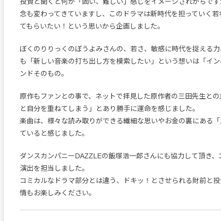
投資と聞くと何か「固い、難しい」感じをイメージされがちです
念も変わってきていますし、このドラマは新時代を担っていく若
てもらいたい！という思いから企画しました。
ぼくのりりっくのぼうよみさんの、若さ、敏感に時代を捉える力
も「新しい音楽の打ち出し方を模索したい」という想いは「イン
ンドそのもの。
原作もファンとの事で、ネットで拝見した原作者の三田先生との
と自分を重ねてしまう」とあり勝手に運命を感じました。
楽曲は、様々な読み取りができる繊細な思いやお金の裏にある「
ていると感じました。
ダンスカンパニーDAZZLEの飯塚浩一郎さんにも協力して頂き
演出を担当しました。
コミカルなドラマ部分とは違う、ドキッ！とさせられる財前と投
情もお楽しみください。