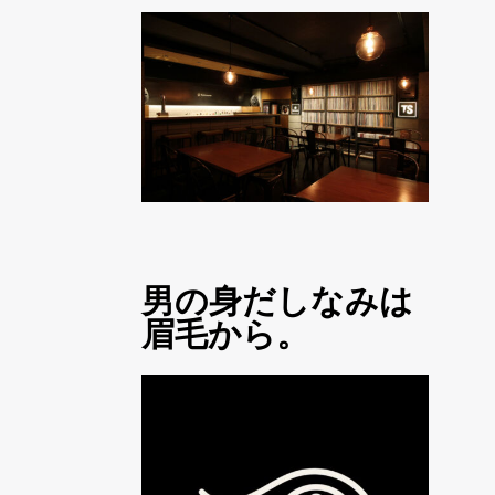
男の身だしなみは
眉毛から。