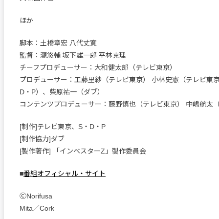
ほか
脚本：土橋章宏 八代丈寛
監督：瀧悠輔 坂下雄一郎 平林克理
チーフプロデューサー：大和健太郎（テレビ東京）
プロデューサー：工藤里紗（テレビ東京） 小林史憲（テレビ東京
D・P）、柴原祐一（ダブ）
コンテンツプロデューサー：藤野慎也（テレビ東京） 中嶋航太
[制作]テレビ東京、S・D・P
[制作協力]ダブ
[製作著作] 「インベスターZ」製作委員会
■
番組オフィシャル・サイト
ⒸNorifusa
Mita／Cork