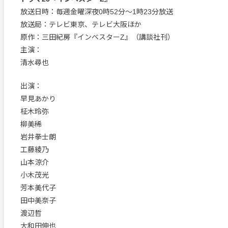
放送日時：毎週金曜深夜0時52分～1時23分放送
放送局：テレビ東京、テレビ大阪ほか
原作：三田紀房『インベスターZ』（講談社刊）
主演：
清水尋也
出演：
早見あかり
柾木玲弥
柳美稀
岩井拳士朗
工藤綾乃
山本涼介
小木茂光
芳本美代子
田中美奈子
渡辺哲
大和田伸也