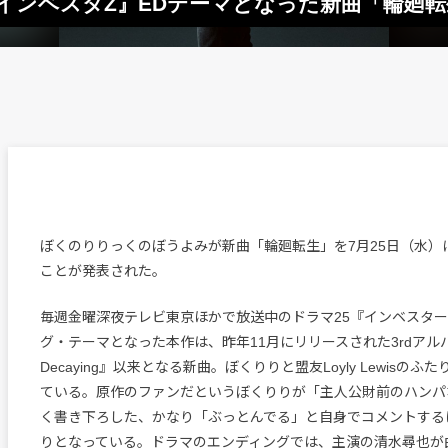
インベスタZ』EDテーマとなった新曲「輪廻
ぼくのりりっくのぼうよみが新曲「輪廻転生」を7月25日（水）
ことが発表された。
毎週金曜深夜テレビ東京ほかで放送中のドラマ25『インベスター
グ・テーマとなった本作は、昨年11月にリリースされた3rdアルバム『
Decaying』以来となる新曲。ぼくりりと盟友Loyly Lewisの
ている。原作のファンだというぼくりりが「主人公財前のハンパ
く書き下ろした、かなり「ぶっとんでる」と自身でコメントするほ
りとなっている。ドラマのエンディングでは、主演の清水尋也が