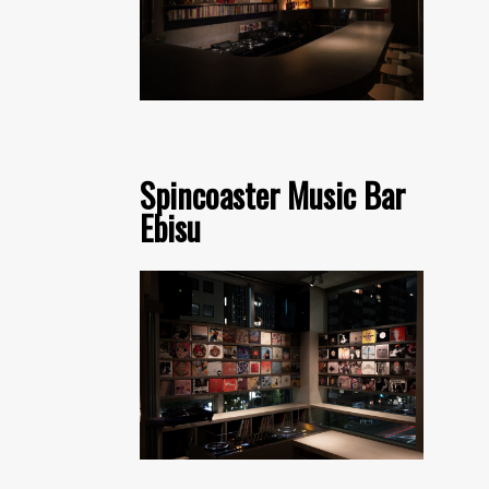
Spincoaster Music Bar
Ebisu