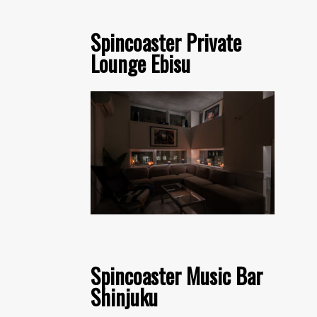
Spincoaster Private
Lounge Ebisu
Spincoaster Music Bar
Shinjuku