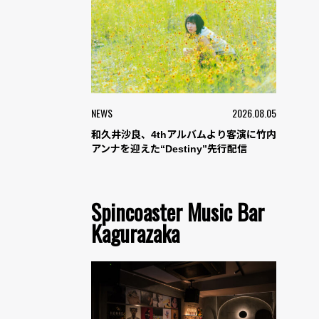
NEWS
2026.08.05
和久井沙良、4thアルバムより客演に竹内
アンナを迎えた“Destiny”先行配信
Spincoaster Music Bar
Kagurazaka