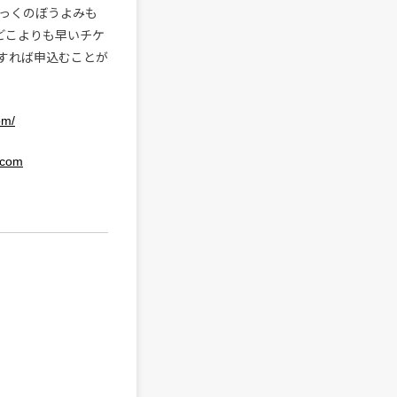
っくのぼうよみも
りどこよりも早いチケ
会すれば申込むことが
om/
i.com