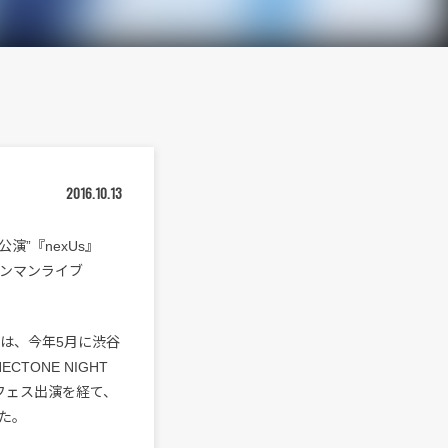
2016.10.13
”『nexUs』
ワンマンライブ
。
は、今年5月に渋谷
CTONE NIGHT
夏フェス出演を経て、
た。