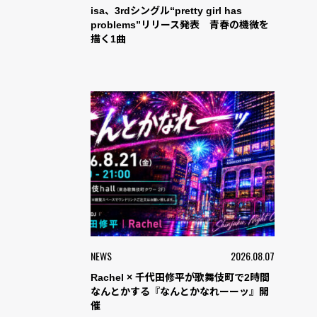
isa、3rdシングル“pretty girl has
problems”リリース発表 青春の機微を
描く1曲
NEWS
2026.08.07
Rachel × 千代田修平が歌舞伎町で2時間
なんとかする『なんとかなれーーッ』開
催