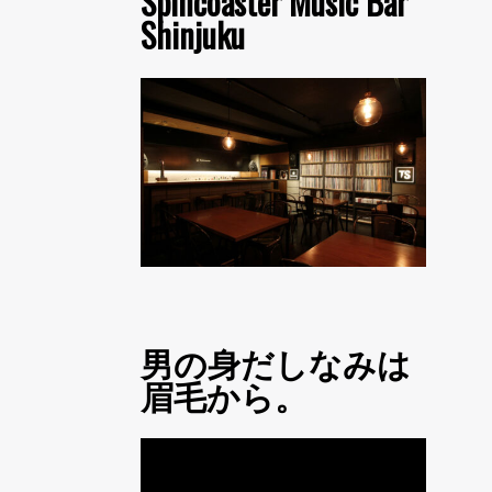
Spincoaster Music Bar
Shinjuku
男の身だしなみは
眉毛から。