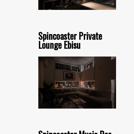
Spincoaster Private
Lounge Ebisu