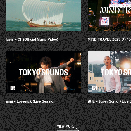
luvis – Oh (Official Music Video)
MIND TRAVEL 2023 
aimi – Lovesick (Live Session）
鋭児 – $uper $onic（Live 
VIEW MORE