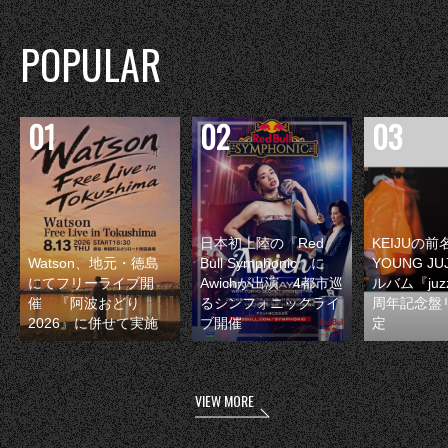
POPULAR
日本初上陸の『Red
KEIJUの
Watson、地元・徳島
Bull Symphonic』に
YOUNG JU
にてフリーライブ開
Awichが出演 4都市巡
ルバム『juzz
催 『阿波おどり
るシンフォニックライ
周年記念盤
2026』に併せて実施
ブ開催
定
VIEW MORE