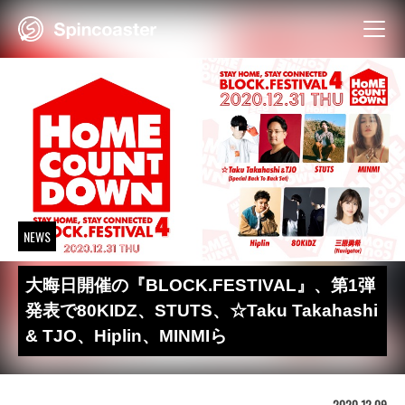
Skip
to
content
NEWS
大晦日開催の『BLOCK.FESTIVAL』、第1弾
発表で80KIDZ、STUTS、☆Taku Takahashi
& TJO、Hiplin、MINMIら