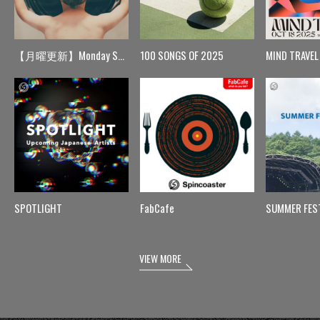
【月曜更新】Monday Spin
100 SONGS OF 2025
MIND TRAVEL
SPOTLIGHT
FabCafe
SUMMER FES
VIEW MORE