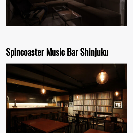
Spincoaster Music Bar Shinjuku