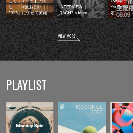
にてフリーライブ開
Tohjiのラ
催 『阿波おどり
INTERVIEW ｜
YouTube
2026』に併せて実施
RACH? × idom
定
VIEW MORE
PLAYLIST