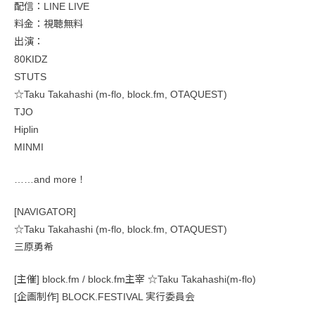
配信：LINE LIVE
料金：視聴無料
出演：
80KIDZ
STUTS
☆Taku Takahashi (m-flo, block.fm, OTAQUEST)
TJO
Hiplin
MINMI
……and more！
[NAVIGATOR]
☆Taku Takahashi (m-flo, block.fm, OTAQUEST)
三原勇希
[主催] block.fm / block.fm主宰 ☆Taku Takahashi(m-flo)
[企画制作] BLOCK.FESTIVAL 実行委員会