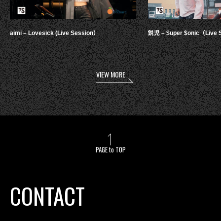
aimi – Lovesick (Live Session）
鋭児 – $uper $onic（Live 
VIEW MORE
PAGE to TOP
CONTACT