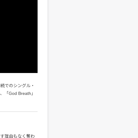
連続でのシングル・
「God Breath」
帰す理由もなく奪わ