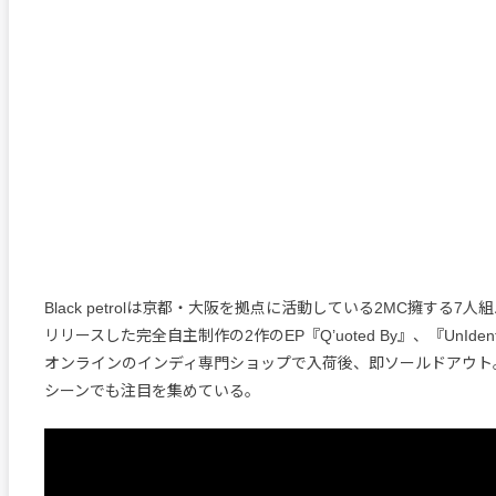
Black petrolは京都・大阪を拠点に活動している2MC擁する7人
リリースした完全自主制作の2作のEP『Q’uoted By』、『UnIdentifi
オンラインのインディ専門ショップで入荷後、即ソールドアウト
シーンでも注目を集めている。