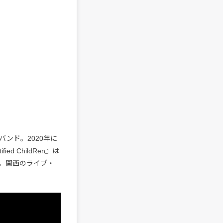
組バンド。2020年に
ed ChildRen』は
。関西のライブ・