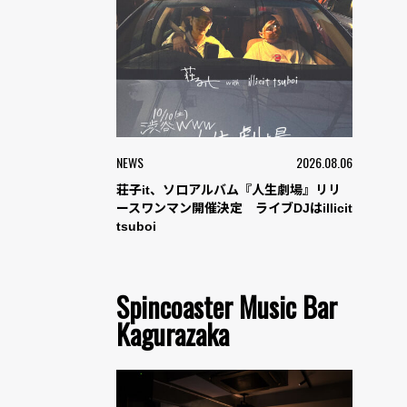
NEWS
2026.08.06
荘子it、ソロアルバム『人生劇場』リリ
ースワンマン開催決定 ライブDJはillicit
tsuboi
Spincoaster Music Bar
Kagurazaka