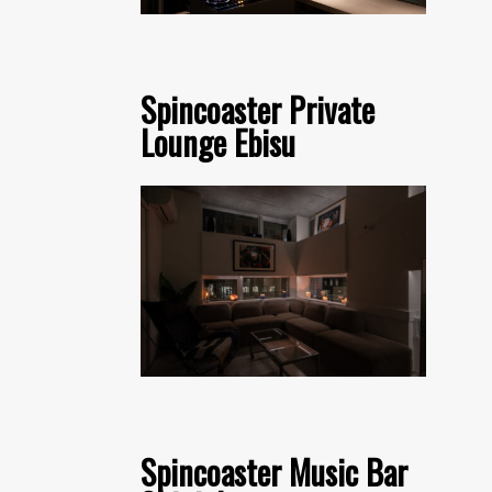
Spincoaster Private
Lounge Ebisu
Spincoaster Music Bar