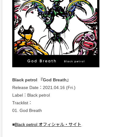
Black petrol 『God Breath』
Release Date：2021.04.16 (Fri.)
Label：Black petrol
Tracklist：
01. God Breath
■
Black petrol オフィシャル・サイト