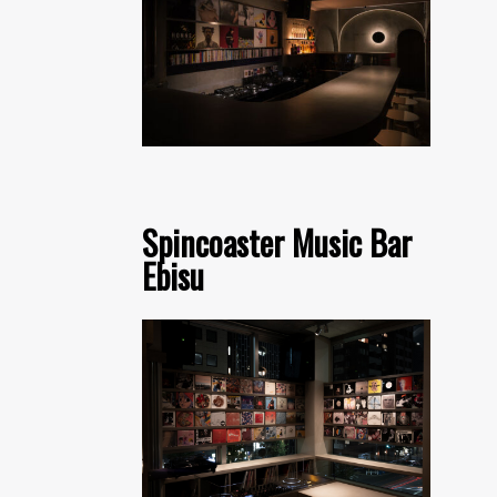
Spincoaster Music Bar
Ebisu