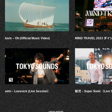
luvis – Oh (Official Music Video)
MIND TRAVEL 2023 
aimi – Lovesick (Live Session）
鋭児 – $uper $onic（Live 