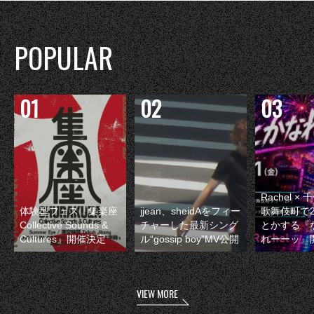
POPULAR
Rachel 
体験型フェス『集楽座
jjean、sheidAをフィー
歌舞伎町で
Collective Sounds &
チャーした最新シング
とかする『
Cultures』開催決定
ル“gossip boy”MV公開
れーーッ』
VIEW MORE