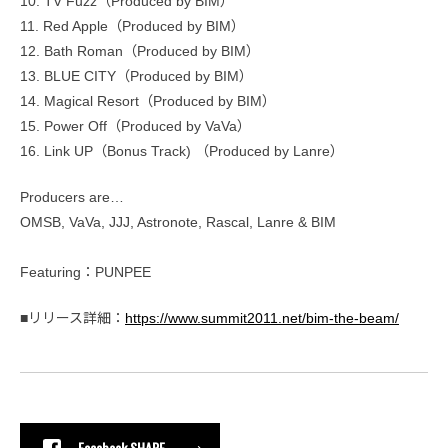
10. TV Fuzz（Produced by BIM）
11. Red Apple（Produced by BIM）
12. Bath Roman（Produced by BIM）
13. BLUE CITY（Produced by BIM）
14. Magical Resort（Produced by BIM）
15. Power Off（Produced by VaVa）
16. Link UP（Bonus Track) （Produced by Lanre）
Producers are…‬
‪‬OMSB, VaVa, JJJ, Astronote, Rascal, Lanre & BIM
Featuring‬：‪PUNPEE‬
■リリース詳細：
https://www.summit2011.net/bim-the-beam/
Facebook SHARE