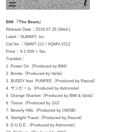
BIM 『The Beam』
Release Date：2018.07.25 (Wed.)
Label：SUMMIT, Inc.
Cat.No.：SMMT-111 / XQMV-1012
Price：￥2,500 + Tax
Tracklist：
1. Power On（Produced by BIM）
2. Bonita（Produced by VaVa）
3. BUDDY feat. PUNPEE（Produced by Rascal）
4. サンビーム（Produced by Astronote）
5. Orange Sharbet（Produced by BIM & VaVa）
6. Tissue（Produced by JJJ）
7. Beverly Hills（Produced by OMSB）
8. Starlight Travel（Produced by Rascal）
9. D.U.D.E.（Produced by Astronote）