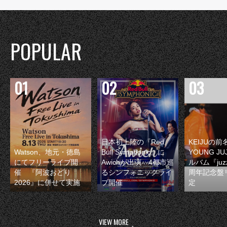
POPULAR
日本初上陸の『Red
KEIJUの
Watson、地元・徳島
Bull Symphonic』に
YOUNG JU
にてフリーライブ開
Awichが出演 4都市巡
ルバム『juzz
催 『阿波おどり
るシンフォニックライ
周年記念盤
2026』に併せて実施
ブ開催
定
VIEW MORE