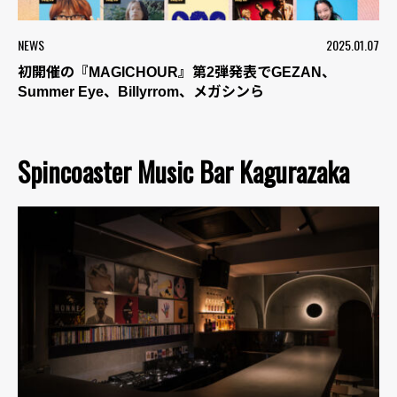
NEWS
2025.01.07
初開催の『MAGICHOUR』第2弾発表でGEZAN、
Summer Eye、Billyrrom、メガシンら
Spincoaster Music Bar Kagurazaka