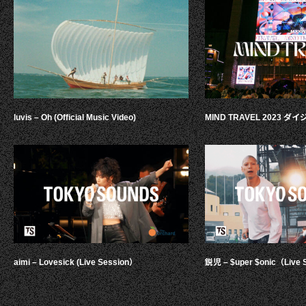
luvis – Oh (Official Music Video)
MIND TRAVEL 2023 
aimi – Lovesick (Live Session）
鋭児 – $uper $onic（Live 