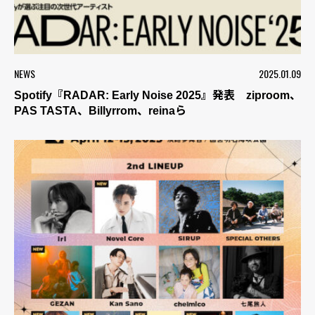
NEWS
2025.01.09
Spotify『RADAR: Early Noise 2025』発表 ziproom、
PAS TASTA、Billyrrom、reinaら