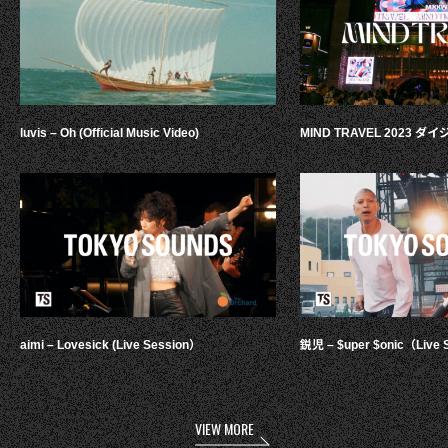
luvis – Oh (Official Music Video)
MIND TRAVEL 2023 
aimi – Lovesick (Live Session）
鋭児 – $uper $onic（Live 
VIEW MORE