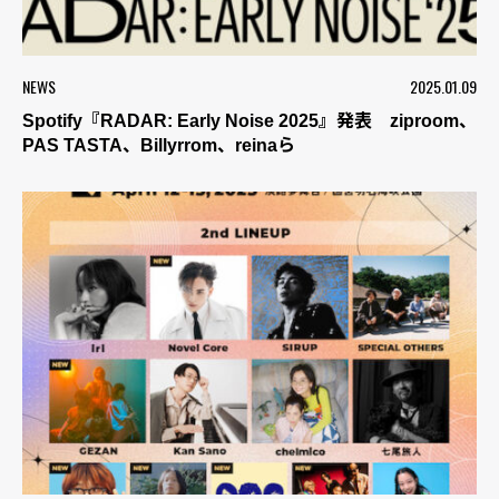
NEWS
2025.01.09
Spotify『RADAR: Early Noise 2025』発表 ziproom、
PAS TASTA、Billyrrom、reinaら