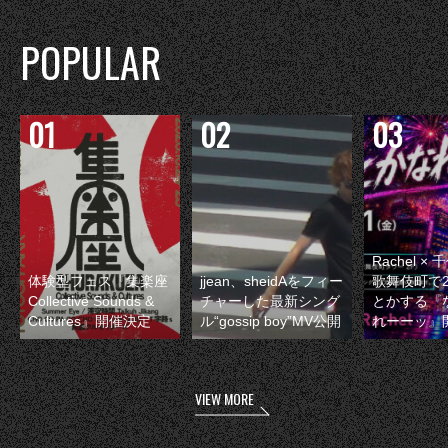
POPULAR
Rachel 
体験型フェス『集楽座
jjean、sheidAをフィー
歌舞伎町で
Collective Sounds &
チャーした最新シング
とかする『
Cultures』開催決定
ル“gossip boy”MV公開
れーーッ』
VIEW MORE