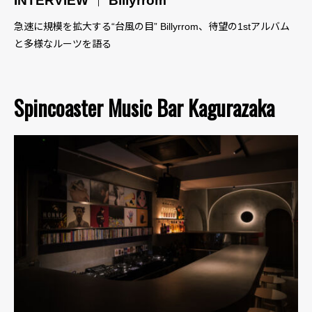
INTERVIEW ｜ Billyrrom
急速に規模を拡大する“台風の目” Billyrrom、待望の1stアルバム
と多様なルーツを語る
Spincoaster Music Bar Kagurazaka