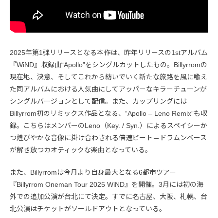
2025年第1弾リリースとなる本作は、昨年リリースの1stアルバム
『WiND』収録曲“Apollo”をシングルカットしたもの。Billyrromの
現在地、決意、そしてこれから紡いでいく新たな旅路を風に喩え
た同アルバムにおける人気曲にしてアッパーなキラーチューンが
シングルバージョンとして配信。また、カップリングには
Billyrrom初のリミックス作品となる、“Apollo – Leno Remix”も収
録。こちらはメンバーのLeno（Key. / Syn.）によるスペイシーか
つ煌びやかな音像に掛け合わされる倍速ビート＝ドラムンベース
が解き放つカオティックな楽曲となっている。
また、Billyrromは今月より自身最大となる6都市ツアー
『Billyrrom Oneman Tour 2025 WiND』を開催。3月には初の海
外での追加公演が台北にて決定。すでに名古屋、大阪、札幌、台
北公演はチケットがソールドアウトとなっている。