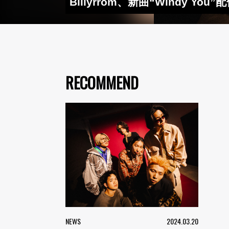
Billyrrom、新曲“Windy 
RECOMMEND
NEWS
2024.03.20