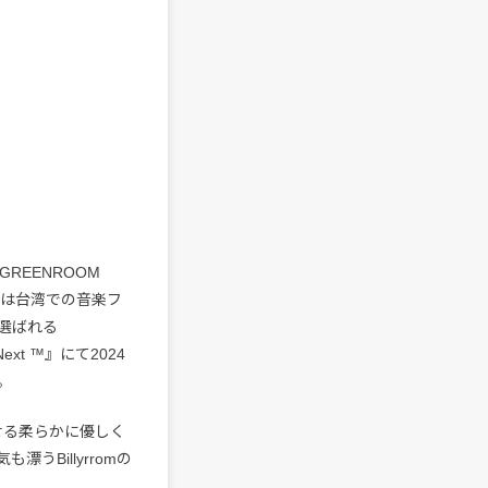
『GREENROOM
日には台湾での音楽フ
選ばれる
xt ™』にて2024
。
させる柔らかに優しく
Billyrromの