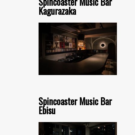
Spincoaster Music Bar
Kagurazaka
Spincoaster Music Bar
Ebisu