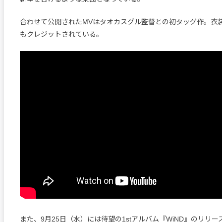
合わせて公開されたMVはタオカスグル監督との初タッグ作。衣装提供で
もクレジットされている。
また、9月25日（水）には待望の1stアルバム『WiND』のリリ