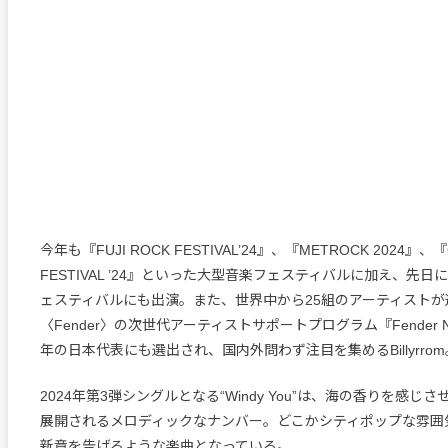
今年も『FUJI ROCK FESTIVAL’24』、『METROCK 2024』、
FESTIVAL ’24』といった大型音楽フェスティバルに加え、先
ェスティバルにも出演。また、世界中から25組のアーティストが
〈Fender〉の次世代アーティストサポートプログラム『Fender Ne
年の日本代表にも選出され、国内外問わず注目を集めるBillyrrom
2024年第3弾シングルとなる“Windy You”は、海の香りを感じ
展開されるメロディックなナンバー。どこかシティポップな雰囲気も漂う
新章を告げるような楽曲となっている。