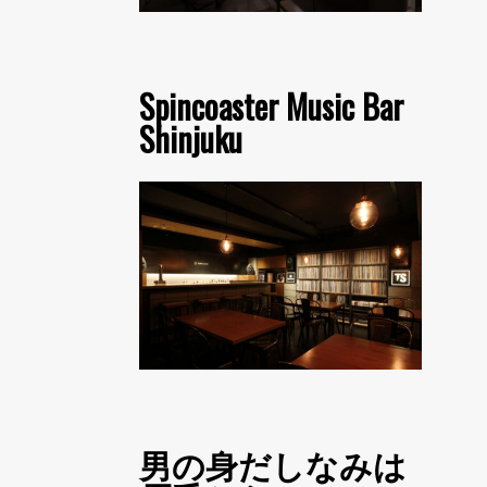
Spincoaster Music Bar
Shinjuku
男の身だしなみは