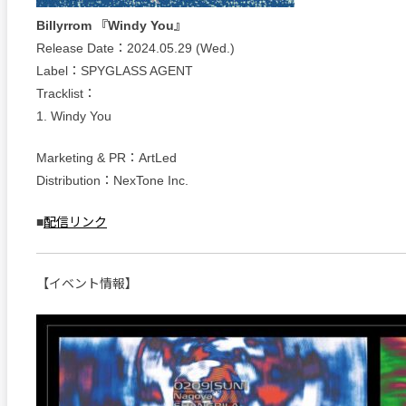
Billyrrom 『Windy You』
Release Date：2024.05.29 (Wed.)
Label：SPYGLASS AGENT
Tracklist：
1. Windy You
Marketing & PR：ArtLed
Distribution：NexTone Inc.
■
配信リンク
【イベント情報】