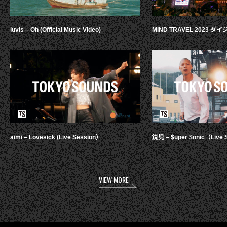
luvis – Oh (Official Music Video)
MIND TRAVEL 2023 
aimi – Lovesick (Live Session）
鋭児 – $uper $onic（Live 
VIEW MORE