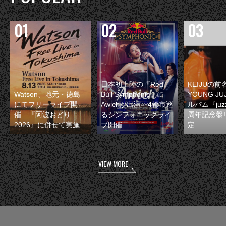
日本初上陸の『Red
KEIJUの
Watson、地元・徳島
Bull Symphonic』に
YOUNG JU
にてフリーライブ開
Awichが出演 4都市巡
ルバム『juzz
催 『阿波おどり
るシンフォニックライ
周年記念盤
2026』に併せて実施
ブ開催
定
VIEW MORE