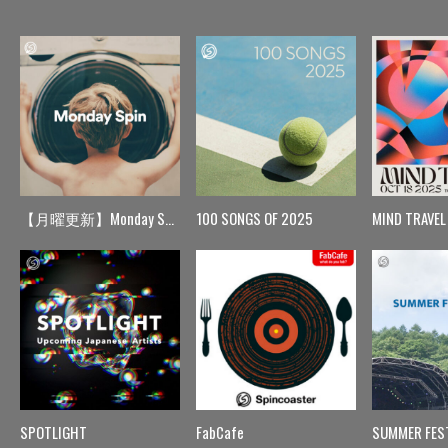
【月曜更新】Monday Spin
100 SONGS OF 2025
MIND TRAVEL
SPOTLIGHT
FabCafe
SUMMER FES