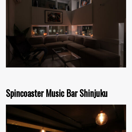
Spincoaster Music Bar Shinjuku