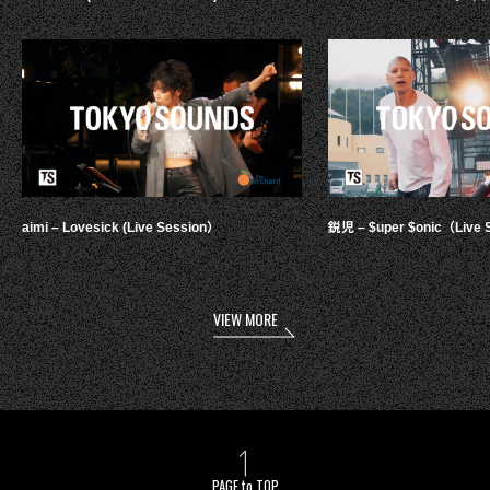
aimi – Lovesick (Live Session）
鋭児 – $uper $onic（Live 
VIEW MORE
PAGE to TOP