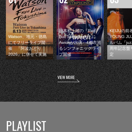
日本初上陸の『Red
KEIJUの
Watson、地元・徳島
Bull Symphonic』に
YOUNG JU
にてフリーライブ開
Awichが出演 4都市巡
ルバム『juzz
催 『阿波おどり
るシンフォニックライ
周年記念盤
2026』に併せて実施
ブ開催
定
VIEW MORE
PLAYLIST