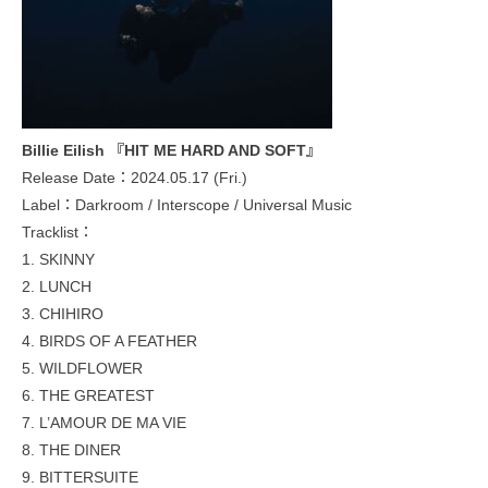
Billie Eilish 『HIT ME HARD AND SOFT』
Release Date：2024.05.17 (Fri.)
Label：Darkroom / Interscope / Universal Music
Tracklist：
1. SKINNY
2. LUNCH
3. CHIHIRO
4. BIRDS OF A FEATHER
5. WILDFLOWER
6. THE GREATEST
7. L’AMOUR DE MA VIE
8. THE DINER
9. BITTERSUITE