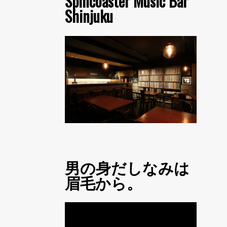
Spincoaster Music Bar
Shinjuku
男の身だしなみは
眉毛から。