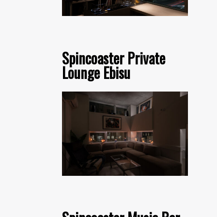
Spincoaster Private
Lounge Ebisu