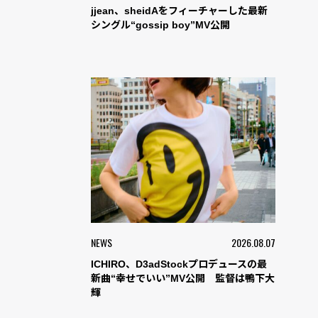
jjean、sheidAをフィーチャーした最新
シングル“gossip boy”MV公開
NEWS
2026.08.07
ICHIRO、D3adStockプロデュースの最
新曲“幸せでいい”MV公開 監督は鴨下大
輝