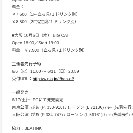
料金：
￥7,500（1F-立ち見/１ドリンク別）
￥8,500（2F指定席/１ドリンク別）
■大阪 10月5日（木） BIG CAT
Open 18:00／Start 19:00
料金：￥7,500（立ち見 /１ドリンク別）
主催者先行予約
6/6（火）11:00 ～ 6/11（日）23:59
受付URL：
http://w.pia.jp/t/bas-of/
一般発売
6/17(土)～ PGにて発売開始
東京公演: ぴあ (P: 333-916) / ローソン (L:72136) / e+ (先着先行:6
大阪公演: ぴあ (P:334-747) / ローソン (L:56161) / e+ (先着先行:6
協力：BEATINK