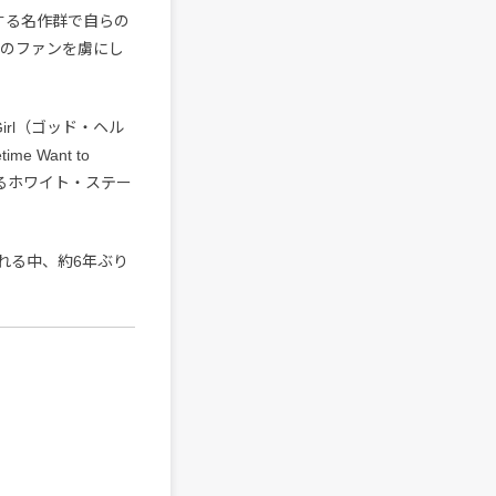
を追求する名作群で自らの
中のファンを虜にし
 Girl（ゴッド・ヘル
e Want to
目となるホワイト・ステー
れる中、約6年ぶり