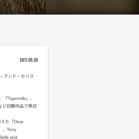
2017.05.30
ベル・アンド・セバス
。
。『Tigermilk』、
 Strap』など初期作品で熱狂
えた『Dear
』、Tony
lle and