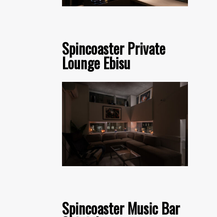
Spincoaster Private
Lounge Ebisu
Spincoaster Music Bar