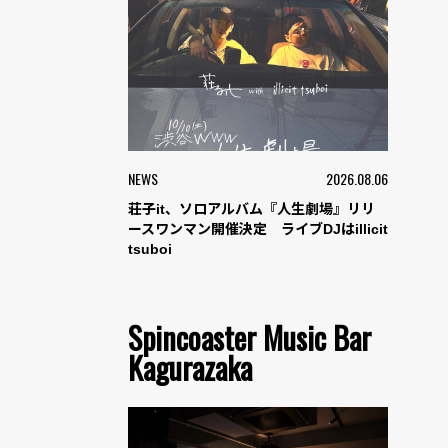
NEWS
2026.08.06
荘子it、ソロアルバム『人生劇場』リリ
ースワンマン開催決定 ライブDJはillicit
tsuboi
Spincoaster Music Bar
Kagurazaka