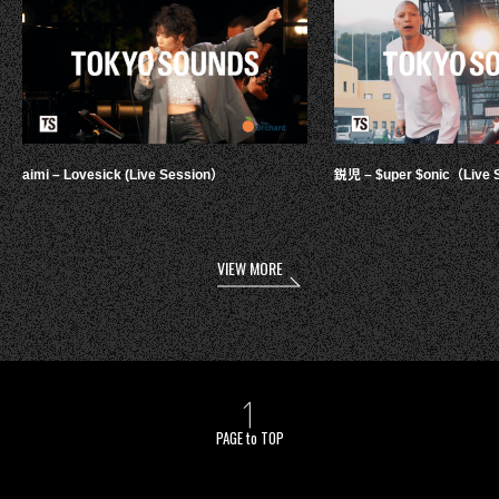
aimi – Lovesick (Live Session）
鋭児 – $uper $onic（Live 
VIEW MORE
PAGE to TOP