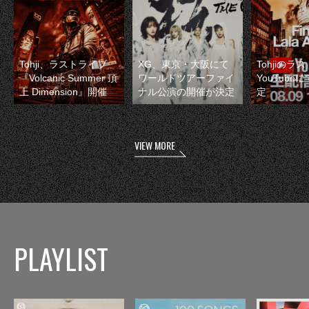
Tohji、ラストライブ
XG、東京・大阪にて
Tohjiのラ
『Volcanic Summer 頂
ワールドツアーファイ
YouTube
上 Dimension』開催
ナル公演の開催が決定
定
VIEW MORE
PLAYLIST