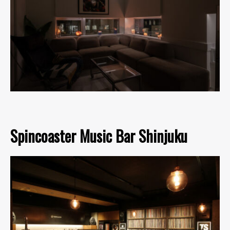
Spincoaster Music Bar Shinjuku