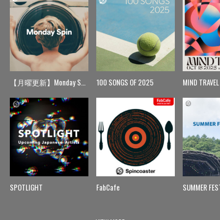
【月曜更新】Monday Spin
100 SONGS OF 2025
MIND TRAVEL
SPOTLIGHT
FabCafe
SUMMER FES