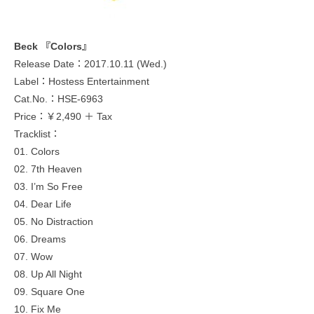
Beck 『Colors』
Release Date：2017.10.11 (Wed.)
Label：Hostess Entertainment
Cat.No.：HSE-6963
Price：￥2,490 ＋ Tax
Tracklist：
01. Colors
02. 7th Heaven
03. I’m So Free
04. Dear Life
05. No Distraction
06. Dreams
07. Wow
08. Up All Night
09. Square One
10. Fix Me