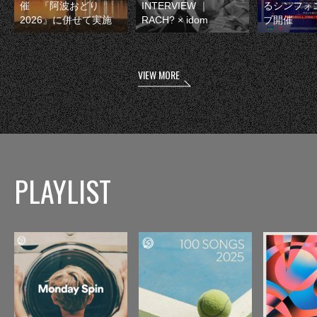
催 『阿波おどり
INTERVIEW ｜
るシンフォ
2026』に併せて実施
RACH? × idom
ブ開催
VIEW MORE
PLAYLIST