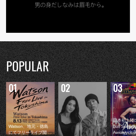
POPULAR
日本初上陸の
Watson、地元・徳島
Bull Symp
にてフリーライブ開
Awichが