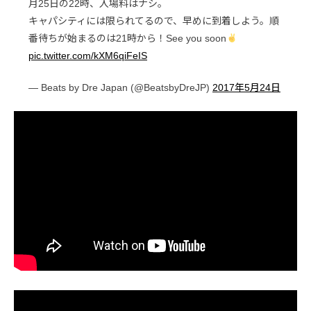
月25日の22時、入場料はナシ。
キャパシティには限られてるので、早めに到着しよう。順
番待ちが始まるのは21時から！See you soon
pic.twitter.com/kXM6qiFeIS
— Beats by Dre Japan (@BeatsbyDreJP)
2017年5月24日