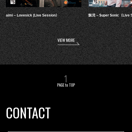
aimi – Lovesick (Live Session）
鋭児 – $uper $onic（Live 
VIEW MORE
PAGE to TOP
CONTACT