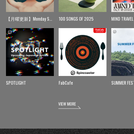
【月曜更新】Monday Spin
100 SONGS OF 2025
MIND TRAVEL
SPOTLIGHT
FabCafe
SUMMER FES
VIEW MORE