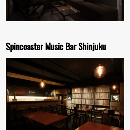
Spincoaster Music Bar Shinjuku