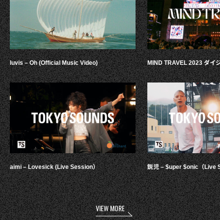
luvis – Oh (Official Music Video)
MIND TRAVEL 2023 
aimi – Lovesick (Live Session）
鋭児 – $uper $onic（Live 
VIEW MORE