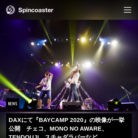
Skip
to
content
NEWS
DAXにて『BAYCAMP 2020』の映像が一挙
公開 チェコ、MONO NO AWARE、
TENDOUJI、スチャダラパーなど