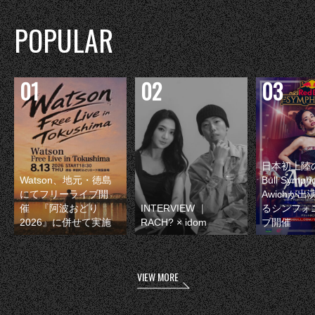
POPULAR
日本初上陸の
Watson、地元・徳島
Bull Symp
にてフリーライブ開
Awichが
催 『阿波おどり
INTERVIEW ｜
るシンフォ
2026』に併せて実施
RACH? × idom
ブ開催
VIEW MORE