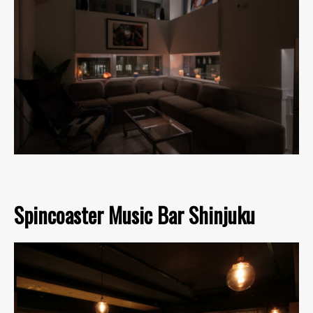
Spincoaster Music Bar Shinjuku