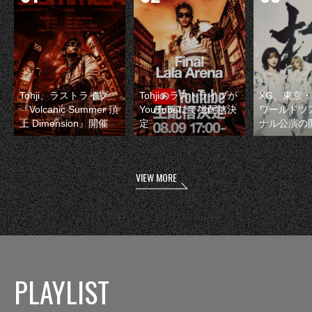
Tohji、ラストライブ
Tohjiのラストライブが
XG、東京
『Volcanic Summer 頂
YouTubeにて生配信決
ワールドツ
上 Dimension』開催
定
ナル公演の
VIEW MORE
PLAYLIST