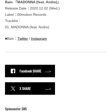
Bain 『MADONNA (feat. Andre)』
Release Date：2020.12.02 (Wed.)
Label：00motion Records
Tracklist：
01. MADONNA (feat. Andre)
■Bain：
Twitter
/
Instagram
Facebook SHARE
X SHARE
Spincoaster SNS