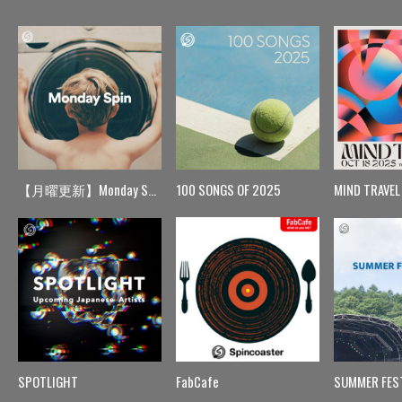
【月曜更新】Monday Spin
100 SONGS OF 2025
MIND TRAVEL
SPOTLIGHT
FabCafe
SUMMER FES