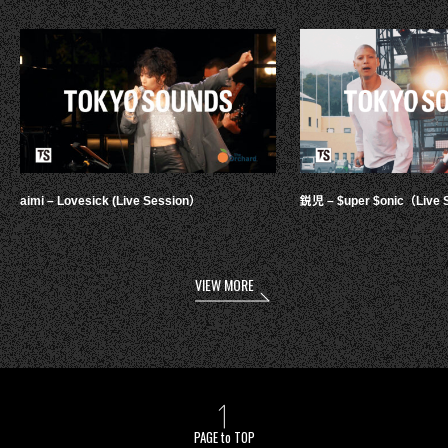
aimi – Lovesick (Live Session）
鋭児 – $uper $onic（Live 
VIEW MORE
PAGE to TOP