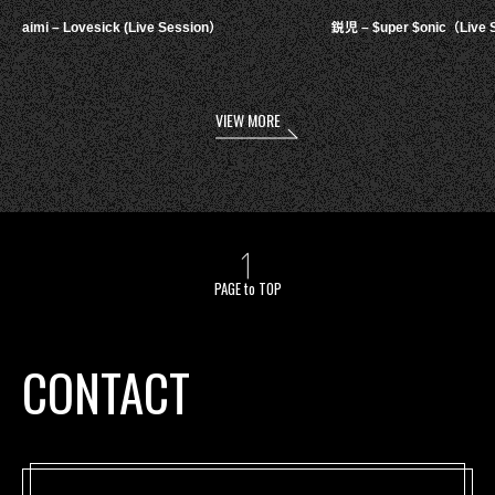
aimi – Lovesick (Live Session）
鋭児 – $uper $onic（Live 
VIEW MORE
PAGE to TOP
CONTACT