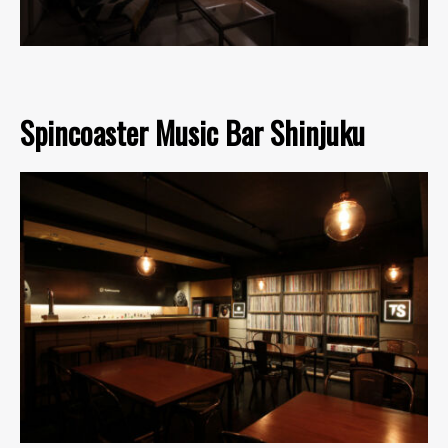
Spincoaster Music Bar Shinjuku