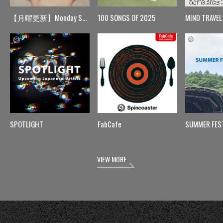
【月曜更新】Monday Spin
100 SONGS OF 2025
MIND TRAVEL
SPOTLIGHT
FabCafe
SUMMER FES
VIEW MORE