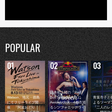
POPULAR
日本初上陸の『Red
Watson、地元・徳島
Bull Symphonic』に
青葉市子と
にてフリーライブ開
Awichが出演 4都市巡
よるツーマ
催 『阿波おどり
るシンフォニックライ
『二人のレ