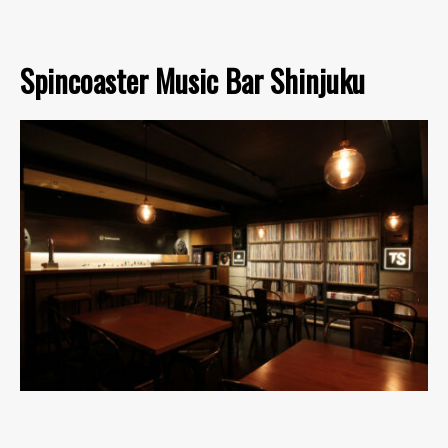
Spincoaster Music Bar Shinjuku