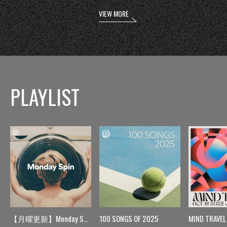
VIEW MORE
PLAYLIST
【月曜更新】Monday Spin
100 SONGS OF 2025
MIND TRAVEL