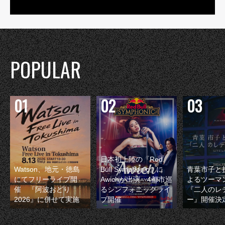
POPULAR
日本初上陸の『Red
Watson、地元・徳島
Bull Symphonic』に
青葉市子と
にてフリーライブ開
Awichが出演 4都市巡
よるツーマ
催 『阿波おどり
るシンフォニックライ
『二人のレ
2026』に併せて実施
ブ開催
ー』開催決