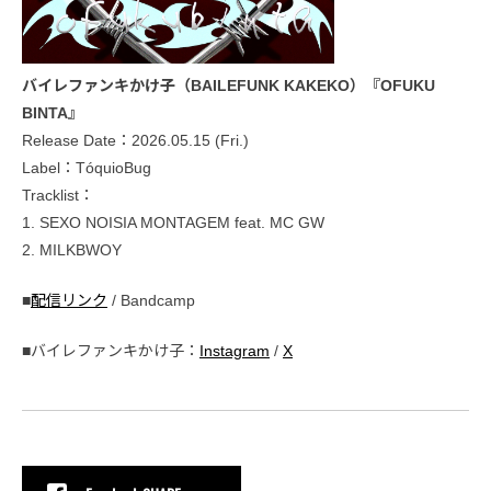
バイレファンキかけ子（BAILEFUNK KAKEKO）『OFUKU
BINTA』
Release Date：2026.05.15 (Fri.)
Label：TóquioBug
Tracklist：
1. SEXO NOISIA MONTAGEM feat. MC GW
2. MILKBWOY
■
配信リンク
/ Bandcamp
■バイレファンキかけ子：
Instagram
/
X