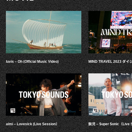
luvis – Oh (Official Music Video)
MIND TRAVEL 2023 
aimi – Lovesick (Live Session）
鋭児 – $uper $onic（Live 