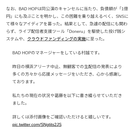
なお、BAD HOPは同公演のキャンセルに当たり、負債額が「1億
円」にも及ぶことを明かし、この困難を乗り越えるべく、SNSに
て様々なアイディアを募った。結果として、急遽の配信にも関わ
らず、ライブ配信者支援ツール「Doneru」を駆使した投げ銭シ
ステムや、
クラウドファンディングの実施
に至った。
BAD HOPのマネージャーをしている村越です。
昨日の横浜アリーナ中止、無観客での生配信の発表により
多くの方々から応援メッセージをいただき、心から感謝し
ております。
私たちの現在の状況や葛藤を以下に書き綴らせていただき
ました。
詳しくは添付画像をご確認いただけると嬉しいです。
pic.twitter.com/SNgtits2JS