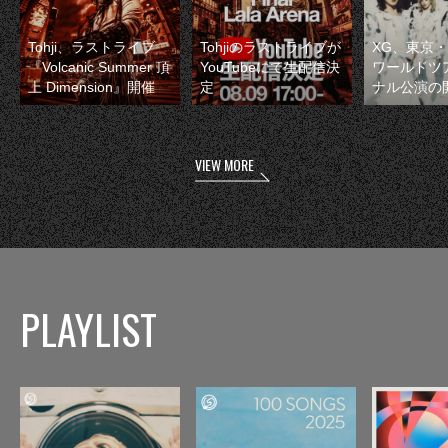
Tohji、ラストライブ
Tohjiのラストライブが
XG、東京
『Volcanic Summer 頂
YouTubeにて生配信決
ワールドツ
上 Dimension』開催
定
ナル公演の
VIEW MORE
PLAYLIST