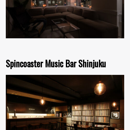
Spincoaster Music Bar Shinjuku