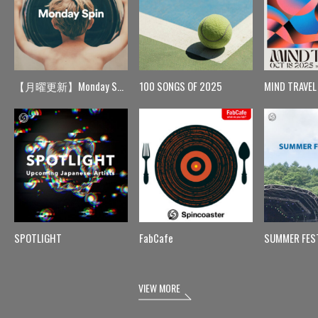
【月曜更新】Monday Spin
100 SONGS OF 2025
MIND TRAVEL
SPOTLIGHT
FabCafe
SUMMER FES
VIEW MORE