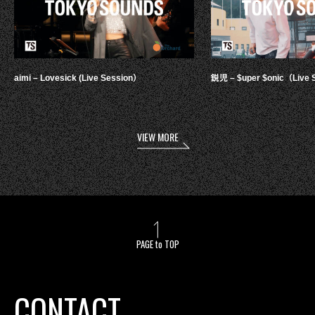
aimi – Lovesick (Live Session）
鋭児 – $uper $onic（Live 
VIEW MORE
PAGE to TOP
CONTACT