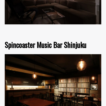
Spincoaster Music Bar Shinjuku