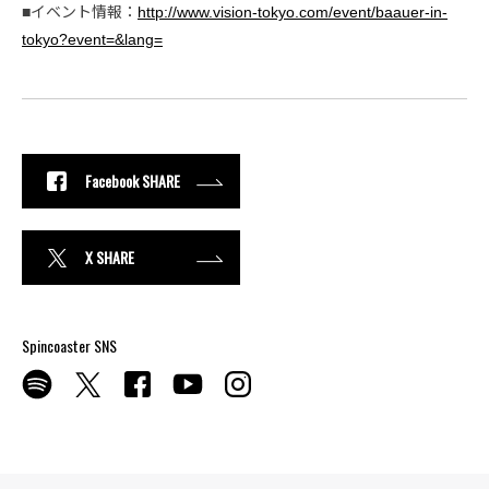
■イベント情報：
http://www.vision-tokyo.com/event/baauer-in-
tokyo?event=&lang=
Facebook SHARE
X SHARE
Spincoaster SNS