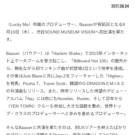
2017.08.04
〈Lucky Me〉所属のプロデューサー、Baauerが祝前日となる8
月10日（木）、渋谷SOUND MUSEUM VISIONへ初出演を果た
す。
Baauer（バウアー）は「Harlem Shake」で2013年インターネッ
ト上で一大ブームを巻き起こし、「Billboard Hot 100」の圏外か
ら、無名ながら初ランキング曲が初登場1位という快挙を達成。
その後はJust Blazeと共にJay-Zをフィーチャーした「Higher」
を発表。Psuha T、Travis Scott、韓国のG-DRAGONとM.I.A.と
の共演曲もリリース。また、昨年リリースした待望のデビュー・
アルバム『Aa』には他にもNovelist、Rustie、そして日本から
〈YEN TOWN〉クルーも参加し大きな話題を集め、世界トッ
プ・クラスのプロデューサーへと歩みを進めるプロデューサー。
そんなBaauerと共演を果たすのは、初USツアーを終えたばかり