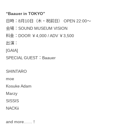
“Baauer in TOKYO”
日時：8月10日（木・祝前日） OPEN 22:00〜
会場：SOUND MUSEUM VISION
料金：DOOR ￥4,000 / ADV ￥3,500
出演：
[GAIA]
SPECIAL GUEST：Baauer
SHINTARO
moe
Kosuke Adam
Marzy
SISSIS
NACKii
and more……！