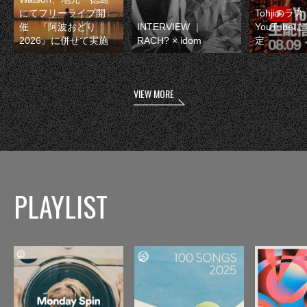
にてフリーライブ開
Tohjiのラ
催 『阿波おどり
INTERVIEW ｜
YouTube
2026』に併せて実施
RACH? × idom
定
VIEW MORE
PLAYLIST