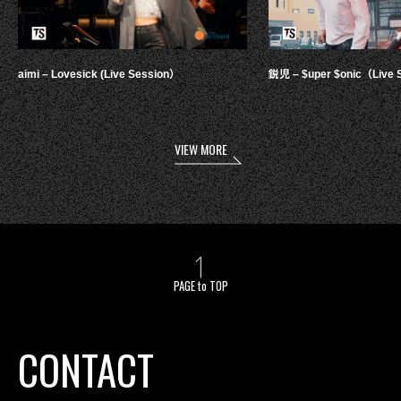
aimi – Lovesick (Live Session）
鋭児 – $uper $onic（Live 
VIEW MORE
PAGE to TOP
CONTACT