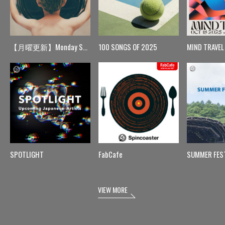
【月曜更新】Monday Spin
100 SONGS OF 2025
MIND TRAVEL
SPOTLIGHT
FabCafe
SUMMER FES
VIEW MORE