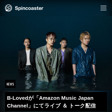
Skip
to
content
NEWS
B-Lovedが「Amazon Music Japan
Channel」にてライブ ＆ トーク配信