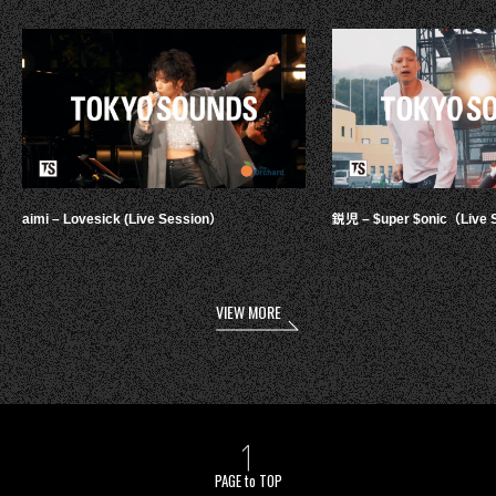
aimi – Lovesick (Live Session）
鋭児 – $uper $onic（Live 
VIEW MORE
PAGE to TOP