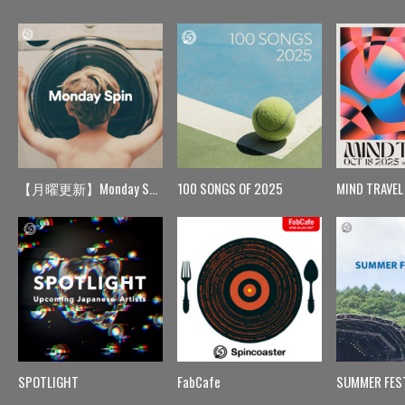
【月曜更新】Monday Spin
100 SONGS OF 2025
MIND TRAVEL
SPOTLIGHT
FabCafe
SUMMER FES