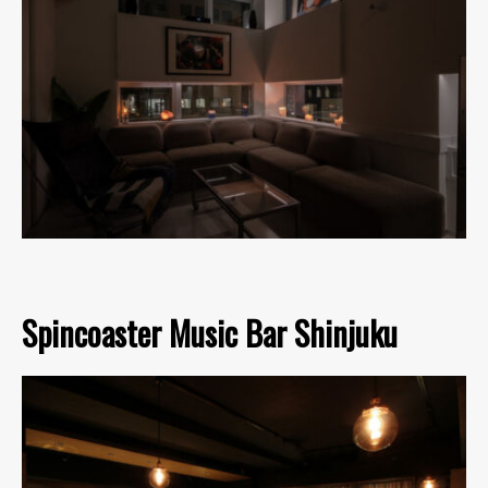
Spincoaster Music Bar Shinjuku