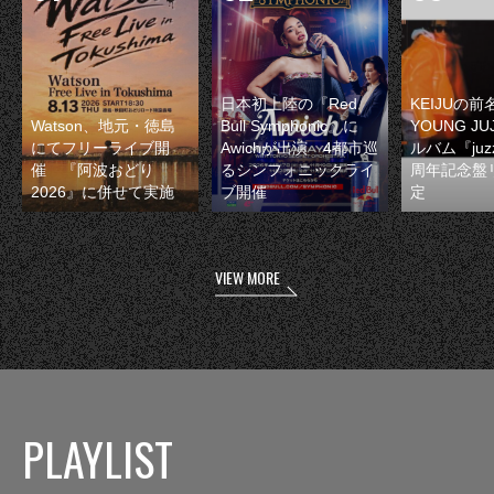
日本初上陸の『Red
KEIJUの
Watson、地元・徳島
Bull Symphonic』に
YOUNG JU
にてフリーライブ開
Awichが出演 4都市巡
ルバム『juzz
催 『阿波おどり
るシンフォニックライ
周年記念盤
2026』に併せて実施
ブ開催
定
VIEW MORE
PLAYLIST