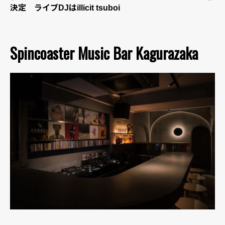
決定 ライブDJはillicit tsuboi
Spincoaster Music Bar Kagurazaka