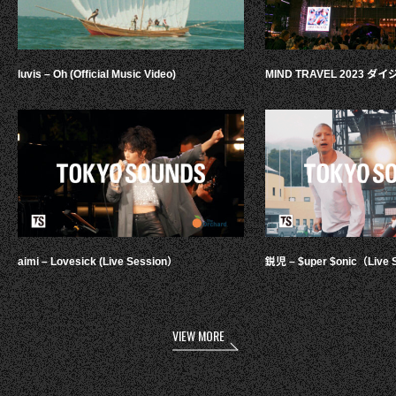
luvis – Oh (Official Music Video)
MIND TRAVEL 2023 
aimi – Lovesick (Live Session）
鋭児 – $uper $onic（Live 
VIEW MORE