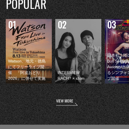
POPULAR
日本初上陸の
Watson、地元・徳島
Bull Symp
にてフリーライブ開
Awichが
催 『阿波おどり
INTERVIEW ｜
るシンフォ
2026』に併せて実施
RACH? × idom
ブ開催
VIEW MORE