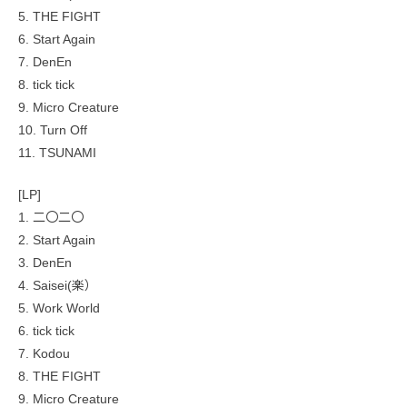
5. THE FIGHT
6. Start Again
7. DenEn
8. tick tick
9. Micro Creature
10. Turn Off
11. TSUNAMI
[LP]
1. 二〇二〇
2. Start Again
3. DenEn
4. Saisei(楽）
5. Work World
6. tick tick
7. Kodou
8. THE FIGHT
9. Micro Creature