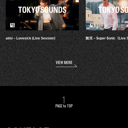
aimi – Lovesick (Live Session）
鋭児 – $uper $onic（Live 
VIEW MORE
PAGE to TOP