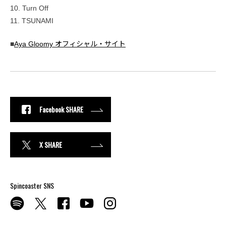
10. Turn Off
11. TSUNAMI
■
Aya Gloomy オフィシャル・サイト
Facebook SHARE
X SHARE
Spincoaster SNS