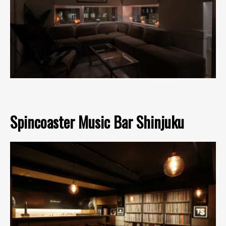
Spincoaster Music Bar Shinjuku