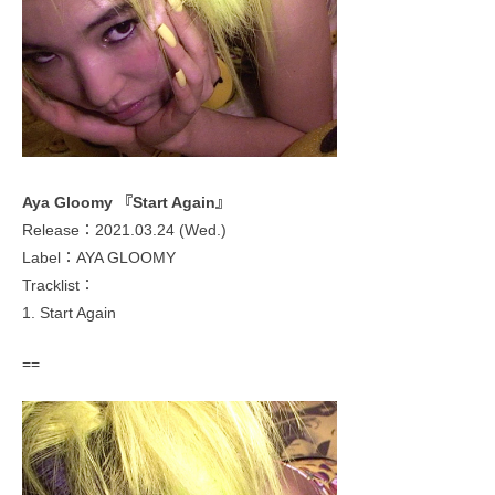
Aya Gloomy 『Start Again』
Release：2021.03.24 (Wed.)
Label：AYA GLOOMY
Tracklist：
1. Start Again
==