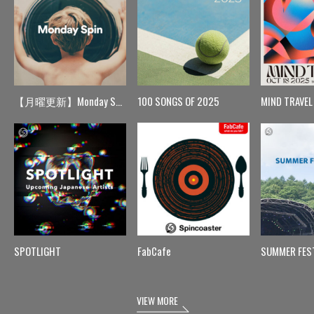
【月曜更新】Monday Spin
100 SONGS OF 2025
MIND TRAVEL
SPOTLIGHT
FabCafe
SUMMER FES
VIEW MORE