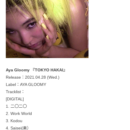
Aya Gloomy 『TOKYO HAKAI』
Release：2021.04.28 (Wed.)
Label：AYA GLOOMY
Tracklist：
[DIGITAL]
1. 二〇二〇
2. Work World
3. Kodou
4. Saisei(楽）