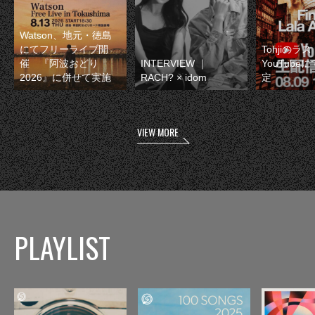
Watson、地元・徳島
にてフリーライブ開
Tohjiのラ
催 『阿波おどり
INTERVIEW ｜
YouTube
2026』に併せて実施
RACH? × idom
定
VIEW MORE
PLAYLIST