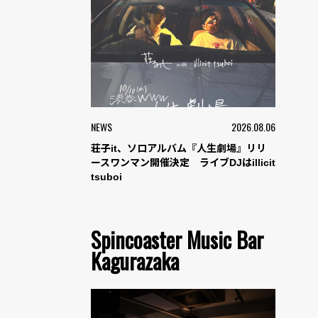
NEWS
2026.08.06
荘子it、ソロアルバム『人生劇場』リリ
ースワンマン開催決定 ライブDJはillicit
tsuboi
Spincoaster Music Bar
Kagurazaka