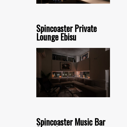
Spincoaster Private
Lounge Ebisu
Spincoaster Music Bar