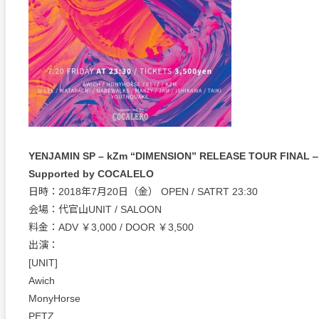
YENJAMIN SP – kZm “DIMENSION” RELEASE TOUR FINAL ‒
Supported by COCALELO
日時：2018年7月20日（金） OPEN / SATRT 23:30
会場：代官山UNIT / SALOON
料金：ADV ￥3,000 / DOOR ￥3,500
出演：
[UNIT]
Awich
MonyHorse
PETZ