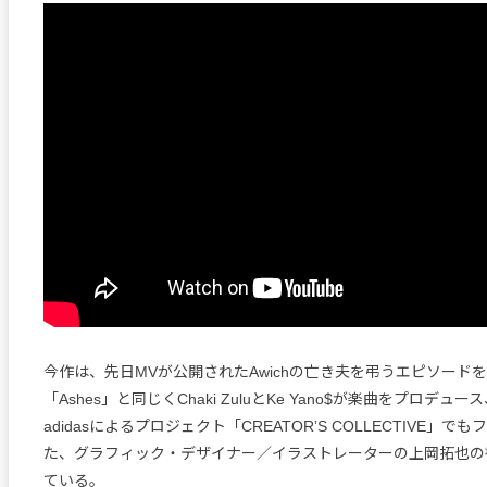
今作は、先日MVが公開されたAwichの亡き夫を弔うエピソード
「Ashes」と同じくChaki ZuluとKe Yano$が楽曲をプロデ
adidasによるプロジェクト「CREATORʼS COLLECTIVE」
た、グラフィック・デザイナー／イラストレーターの上岡拓也の
ている。