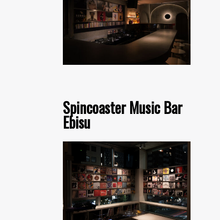
Spincoaster Music Bar
Ebisu