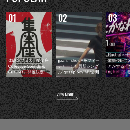
Rachel 
体験型フェス『集楽座
jjean、sheidAをフィー
歌舞伎町で
Collective Sounds &
チャーした最新シング
とかする『
Cultures』開催決定
ル“gossip boy”MV公開
れーーッ』
VIEW MORE