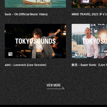
luvis – Oh (Official Music Video)
MIND TRAVEL 2023 
aimi – Lovesick (Live Session）
鋭児 – $uper $onic（Live 
VIEW MORE