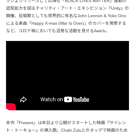
ックよりリリースして以降も「BLACK LIVES MATTER」運動の
認知拡大を図るチャリティ・アート・エキシビジョン『Unity』の
開催、反戦歌としても世界的に有名なJohn Lennon & Yoko Ono
による楽曲「Happy X-mas (War Is Over)」のカバーを発表する
など、コロナ禍においても活発な活動を見せるAwich。
本作「Present」は本日より公開がスタートした映画『サイレン
ト・トーキョー』の挿入歌。Chaki Zuluとのタッグで映画のため