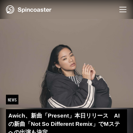
Skip
to
content
NEWS
Awich、新曲「Present」本日リリース AI
の新曲「Not So Different Remix」でMステ
への出演も決定