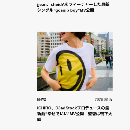
jjean、sheidAをフィーチャーした最新
シングル“gossip boy”MV公開
NEWS
2026.08.07
ICHIRO、D3adStockプロデュースの最
新曲“幸せでいい”MV公開 監督は鴨下大
輝