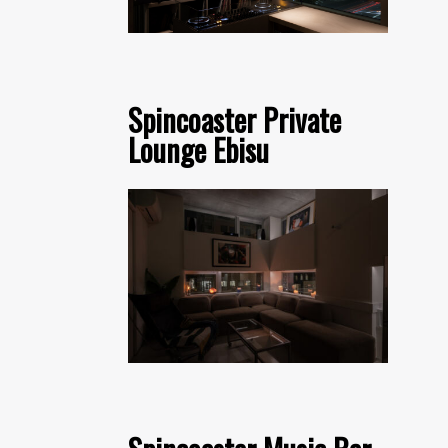
Spincoaster Private
Lounge Ebisu