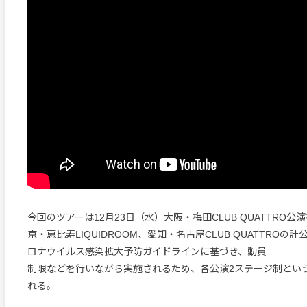
今回のツアーは12月23日（水）大阪・梅田CLUB QUATTRO公
京・恵比寿LIQUIDROOM、愛知・名古屋CLUB QUATTROの
ロナウイルス感染拡大予防ガイドラインに基づき、動員
制限などを行いながら実施されるため、各公演2ステージ制とい
れる。