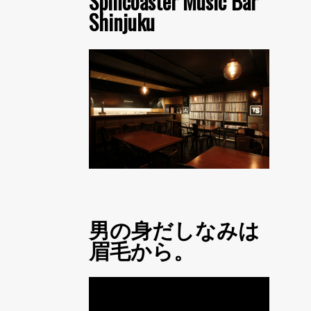
Spincoaster Music Bar
Shinjuku
男の身だしなみは
眉毛から。