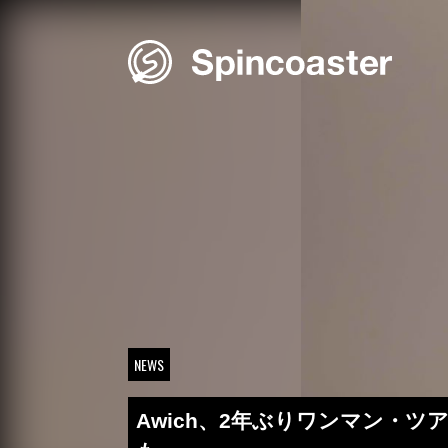
Skip
to
content
NEWS
Awich、2年ぶりワンマン・ツ