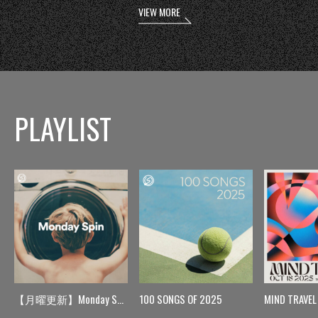
VIEW MORE
PLAYLIST
【月曜更新】Monday Spin
100 SONGS OF 2025
MIND TRAVEL