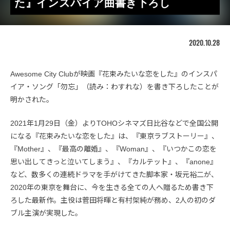
た』インスパイア曲書き下ろし
2020.10.28
Awesome City Clubが映画『花束みたいな恋をした』のインスパ
イア・ソング「勿忘」（読み：わすれな）を書き下ろしたことが
明かされた。
2021年1月29日（金）よりTOHOシネマズ日比谷などで全国公開
になる『花束みたいな恋をした』は、『東京ラブストーリー』、
『Mother』、『最高の離婚』、『Woman』、『いつかこの恋を
思い出してきっと泣いてしまう』、『カルテット』、『anone』
など、数多くの連続ドラマを手がけてきた脚本家・坂元裕二が、
2020年の東京を舞台に、今を生きる全ての人へ贈るため書き下
ろした最新作。主役は菅田将暉と有村架純が務め、2人の初のダ
ブル主演が実現した。