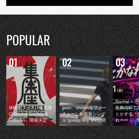
POPULAR
Rachel 
体験型フェス『集楽座
jjean、sheidAをフィー
歌舞伎町で
Collective Sounds &
チャーした最新シング
とかする『
Cultures』開催決定
ル“gossip boy”MV公開
れーーッ』