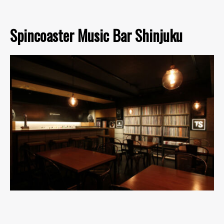
Spincoaster Music Bar Shinjuku