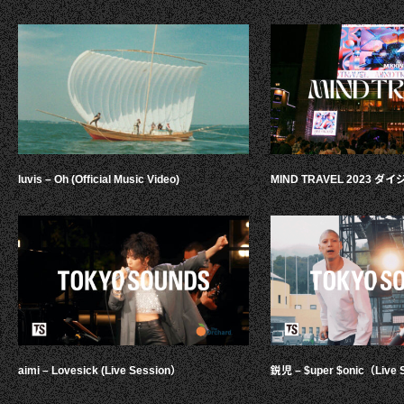
luvis – Oh (Official Music Video)
MIND TRAVEL 2023 
aimi – Lovesick (Live Session）
鋭児 – $uper $onic（Live 