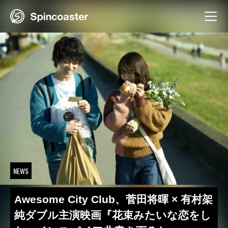
Skip
to
content
NEWS
Awesome City Club、菅田将暉 × 有村架
純ダブル主演映画『花束みたいな恋をし