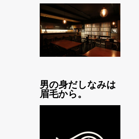
男の身だしなみは
眉毛から。