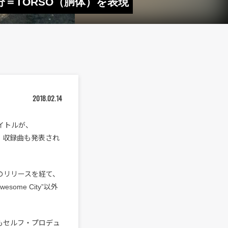
部分＝TORSO（胴体）を表現
2018.02.14
タイトルが、
、収録曲も発表され
ト盤のリリースを経て、
me City”以外
もセルフ・プロデュ