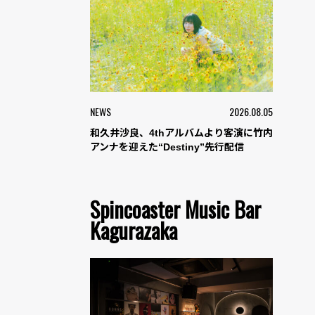
NEWS
2026.08.05
和久井沙良、4thアルバムより客演に竹内
アンナを迎えた“Destiny”先行配信
Spincoaster Music Bar
Kagurazaka