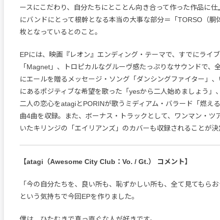
ースにこだわり、自分たちにとことん向き合って作った作品に仕
にバンドにとって根幹となる本当の大事な部分＝「TORSO（胴
枚となっているとのこと。
EPには、映画『レオン』エンディング・テーマで、すでにライ
「Magnet」、トロピカルなグルーヴ感たっぷりなサウンドで、
にエールを贈るメッセージ・ソング「ダンシングファイター」、
にあるポジティブな希望を歌った「yesから二人始めましょう」
二人の恋心をatagiとPORINが歌うミディアム・バラード「燃
曲4曲を収録。また、ボーナス・トラックとして、ワンマン・ツ
いたキリンジの「エイリアンズ」のカバーも収録されることが決
【atagi（Awesome City Club：Vo. / Gt.） コメント】
「今の自分たちを、良い所も、恥ずかしい所も、全て見てもらおう
という気持ちで今回EPを作りました。
僕は、ひたむきで真っ直ぐな人が好きです。