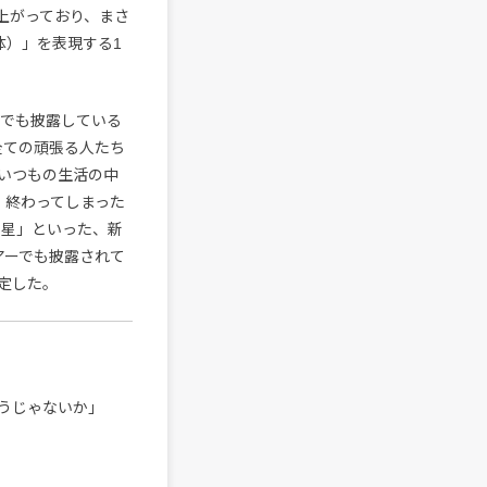
上がっており、まさ
体）」を表現する1
ブでも披露している
全ての頑張る人たち
いつもの生活の中
、終わってしまった
える星」といった、新
アーでも披露されて
定した。
じゃないか」‬