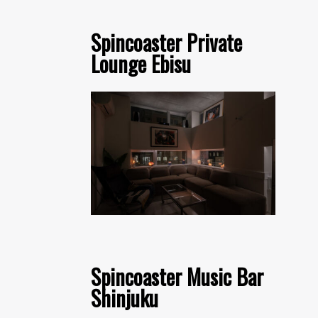
Spincoaster Private
Lounge Ebisu
Spincoaster Music Bar
Shinjuku