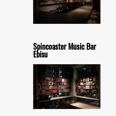
Spincoaster Music Bar
Ebisu