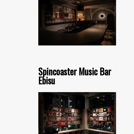
Spincoaster Music Bar
Ebisu