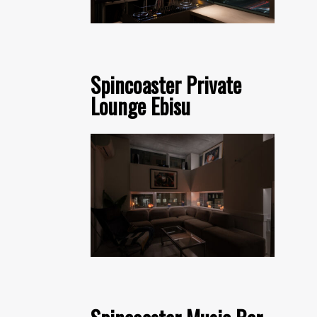
Spincoaster Private
Lounge Ebisu