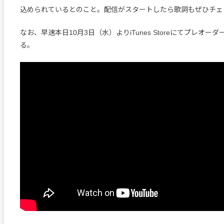
込められているとのこと。配信がスタートしたら歌詞もぜひチェ
なお、早速本日10月3日（水）よりiTunes Storeにてプレオー
る。