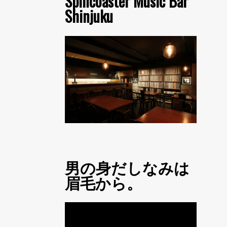
Spincoaster Music Bar
Shinjuku
男の身だしなみは
眉毛から。