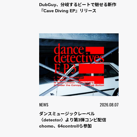
DubGuy、分岐するビートで魅せる新作
『Cave Diving EP』リリース
NEWS
2026.08.07
ダンスミュージックレーベル
〈detector〉より第3弾コンピ配信
chomo、64controllら参加