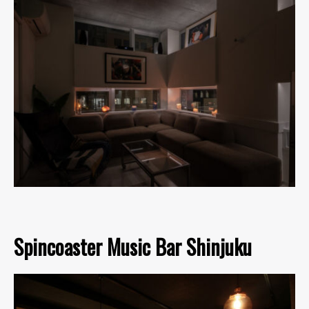
Spincoaster Music Bar Shinjuku