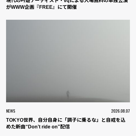
現代の吟遊アーティスト・vqによる入場無料の単独公演
がWWW企画『FREE』にて開催
NEWS
2026.08.07
TOKYO世界、自分自身に「調子に乗るな」と自戒を込
めた新曲“Don’t ride on”配信