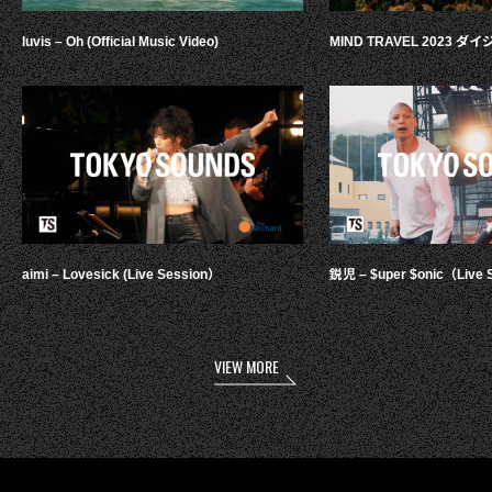
luvis – Oh (Official Music Video)
MIND TRAVEL 2023 
aimi – Lovesick (Live Session）
鋭児 – $uper $onic（Live 
VIEW MORE