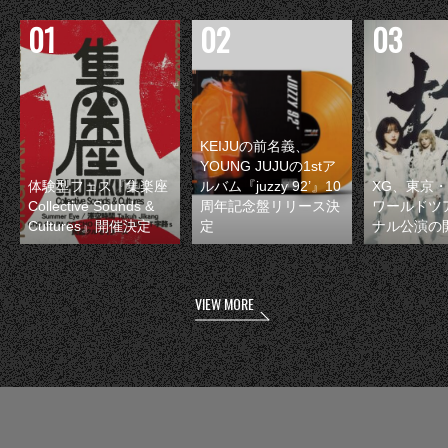
KEIJUの前名義、
YOUNG JUJUの1stア
体験型フェス『集楽座
ルバム『juzzy 92’』10
XG、東京
Collective Sounds &
周年記念盤リリース決
ワールドツ
Cultures』開催決定
定
ナル公演の
VIEW MORE