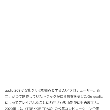
audiot909は茨城つくばを拠点とするDJ／プロデューサー。近
年、かつて制作していたトラックが自ら影響を受けたGo-qualia
によってプレイされたことに触発され楽曲制作にも再度注力。
2020年には〈TREKKIE TRAX〉の公募コンピレーション企画