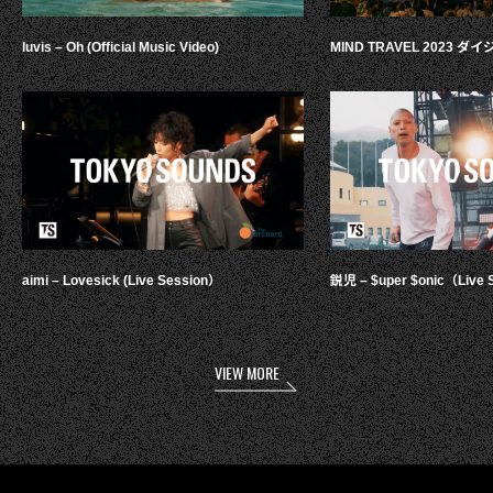
luvis – Oh (Official Music Video)
MIND TRAVEL 2023 
aimi – Lovesick (Live Session）
鋭児 – $uper $onic（Live 
VIEW MORE