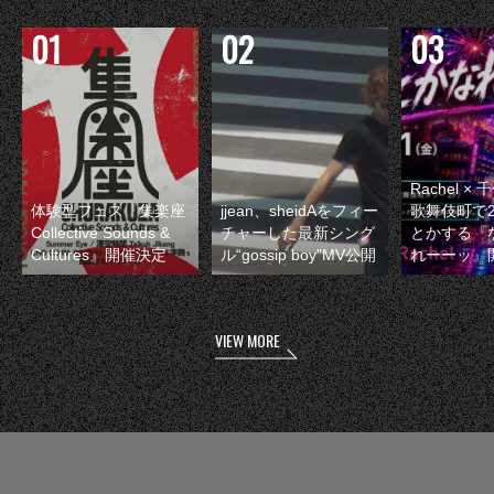
Rachel 
体験型フェス『集楽座
jjean、sheidAをフィー
歌舞伎町で
Collective Sounds &
チャーした最新シング
とかする『
Cultures』開催決定
ル“gossip boy”MV公開
れーーッ』
VIEW MORE