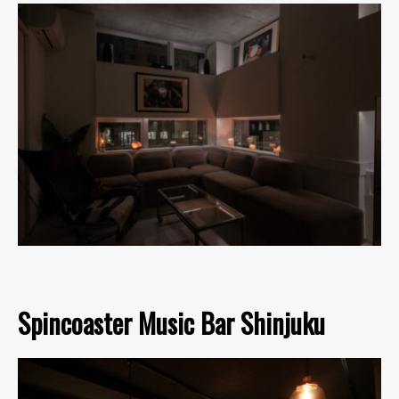
Spincoaster Music Bar Shinjuku