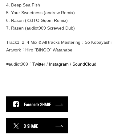
4. Deep Sea Fish
5. Your Sweetness (andrew Remix)
6. Rasen (KΣITO Gqom Remix)
7. Rasen (audiot909 Screwed Dub)
Track1, 2, 4 Mix & All tracks Mastering：So Kobayashi
Artwork：Hiro “BINGO” Watanabe
■audiot909：
Twitter
/
Instagram
/
SoundCloud
Facebook SHARE
X SHARE