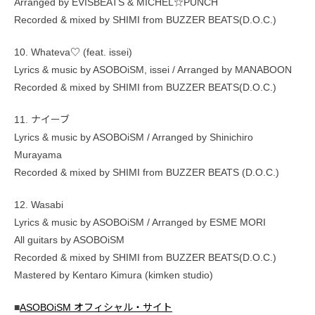
Arranged by EVISBEATS & MICHEL☆PUNCH
Recorded & mixed by SHIMI from BUZZER BEATS(D.O.C.)
10. Whateva♡ (feat. issei)
Lyrics & music by ASOBOiSM, issei / Arranged by MANABOON
Recorded & mixed by SHIMI from BUZZER BEATS(D.O.C.)
11. ナイーブ
Lyrics & music by ASOBOiSM / Arranged by Shinichiro
Murayama
Recorded & mixed by SHIMI from BUZZER BEATS (D.O.C.)
12. Wasabi
Lyrics & music by ASOBOiSM / Arranged by ESME MORI
All guitars by ASOBOiSM
Recorded & mixed by SHIMI from BUZZER BEATS(D.O.C.)
Mastered by Kentaro Kimura (kimken studio)
■
ASOBOiSM オフィシャル・サイト