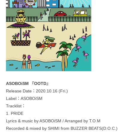
ASOBOiSM 『OOTD』
Release Date：2020.10.16 (Fri.)
Label：ASOBOiSM
Tracklist：
1. PRIDE
Lyrics & music by ASOBOiSM / Arranged by T.O.M
Recorded & mixed by SHIMI from BUZZER BEATS(D.O.C.)