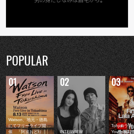
POPULAR
Watson、地元・徳島
にてフリーライブ開
Tohjiのラ
催 『阿波おどり
INTERVIEW ｜
YouTube