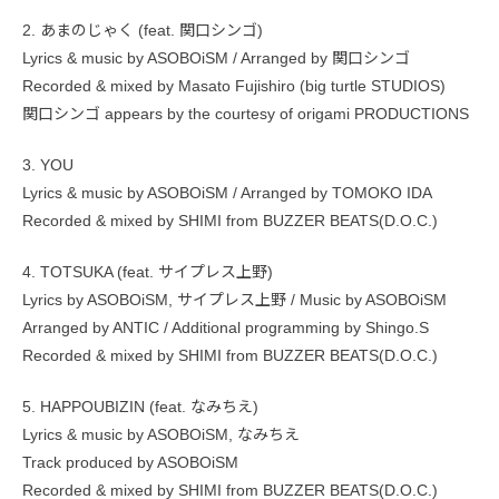
2. あまのじゃく (feat. 関口シンゴ)
Lyrics & music by ASOBOiSM / Arranged by 関口シンゴ
Recorded & mixed by Masato Fujishiro (big turtle STUDIOS)
関口シンゴ appears by the courtesy of origami PRODUCTIONS
3. YOU
Lyrics & music by ASOBOiSM / Arranged by TOMOKO IDA
Recorded & mixed by SHIMI from BUZZER BEATS(D.O.C.)
4. TOTSUKA (feat. サイプレス上野)
Lyrics by ASOBOiSM, サイプレス上野 / Music by ASOBOiSM
Arranged by ANTIC / Additional programming by Shingo.S
Recorded & mixed by SHIMI from BUZZER BEATS(D.O.C.)
5. HAPPOUBIZIN (feat. なみちえ)
Lyrics & music by ASOBOiSM, なみちえ
Track produced by ASOBOiSM
Recorded & mixed by SHIMI from BUZZER BEATS(D.O.C.)