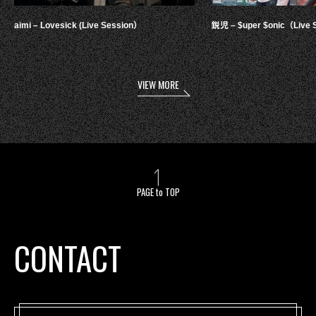
aimi – Lovesick (Live Session）
鋭児 – $uper $onic（Live 
VIEW MORE
PAGE to TOP
CONTACT