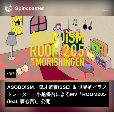
Skip
to
content
NEWS
ASOBOiSM、鬼才監督ISSEI ＆ 世界的イラス
トレーター・小越将吾によるMV「ROOM205
(feat. 森心言)」公開