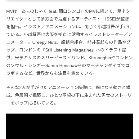
MVは「あまのじゃく feat. 関口シンゴ」のMVに続いて、鬼才ク
リエイターとして多方面で活躍するアーティスト・ISSEIが監督
を担当。イラスト／アニメーションは、同じく小越将吾が手がけ
ている。小越将吾は大阪を拠点に活動するイラストレーター／ア
ニメーター。Creepy Nuts、韻踏合組合、熊井吾郎らの作品やグ
ッズ、ロンドンの『Still Listening Magazine』へのイラスト提
供、米テキサスのスリーピース・バンド、Khruangbinやロンドン
のソウル・シンガーSamm Henshawらのマーチャンダイズでコ
ラボするなど、世界からも注目を集めている。
そんな2人が手がけたアニメーション映像は、癖になる動きと構
成、色展開で構築し、ひとつ屋根の下に生まれた男女のストーリ
ーをポップに描いている。