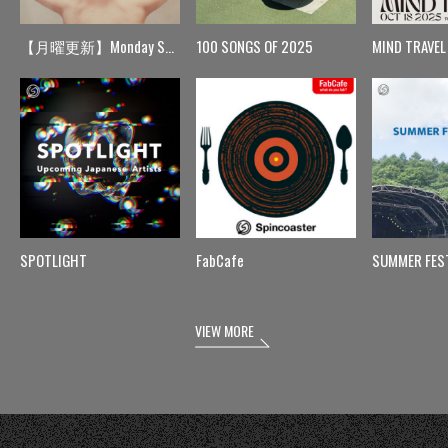
【月曜更新】Monday Spin
100 SONGS OF 2025
MIND TRAVEL
SPOTLIGHT
FabCafe
SUMMER FES
VIEW MORE