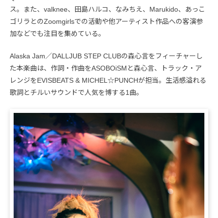
ス。また、valknee、田島ハルコ、なみちえ、Marukido、あっこ
ゴリラとのZoomgirlsでの活動や他アーティスト作品への客演参
加などでも注目を集めている。
Alaska Jam／DALLJUB STEP CLUBの森心言をフィーチャーし
た本楽曲は、作詞・作曲をASOBOiSMと森心言、トラック・ア
レンジをEVISBEATS & MICHEL☆PUNCHが担当。生活感溢れる
歌詞とチルいサウンドで人気を博する1曲。