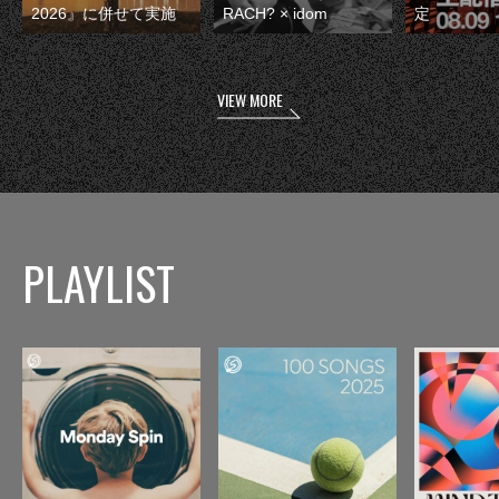
2026』に併せて実施
RACH? × idom
定
VIEW MORE
PLAYLIST