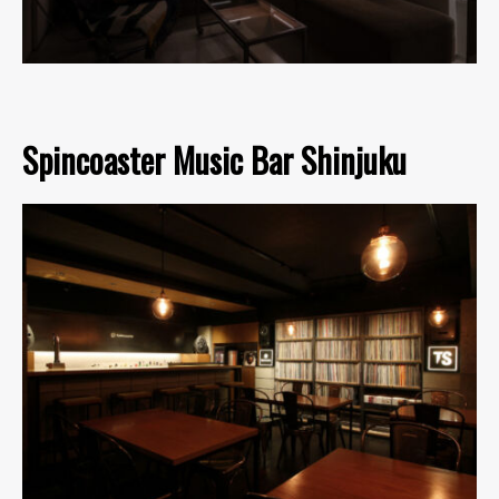
Spincoaster Music Bar Shinjuku