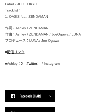
Label：JCC TOKYO
Tracklist：
1. OASIS feat. ZENDAMAN
作詞：Ashley / ZENDAMAN
作曲：Ashley / ZENDAMAN / JoeOgawa / LUNA
プロデュース：LUNA / Joe Ogawa
■
配信リンク
■Ashley：
X（Twitter）
/
Instagram
Facebook SHARE