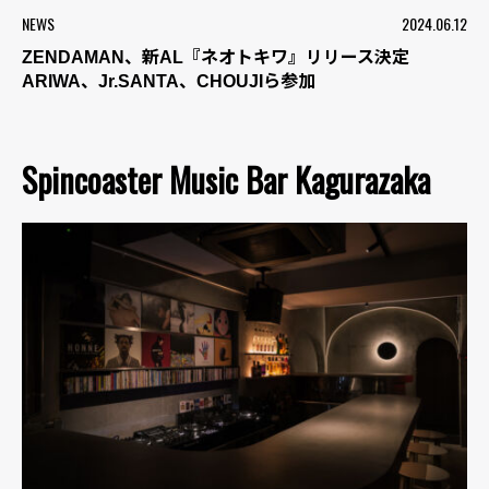
NEWS
2024.06.12
ZENDAMAN、新AL『ネオトキワ』リリース決定
ARIWA、Jr.SANTA、CHOUJIら参加
Spincoaster Music Bar Kagurazaka