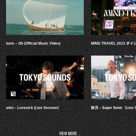
luvis – Oh (Official Music Video)
MIND TRAVEL 2023 
aimi – Lovesick (Live Session）
鋭児 – $uper $onic（Live 
VIEW MORE