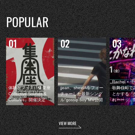
POPULAR
Rachel 
体験型フェス『集楽座
jjean、sheidAをフィー
歌舞伎町で
Collective Sounds &
チャーした最新シング
とかする『
Cultures』開催決定
ル“gossip boy”MV公開
れーーッ』
VIEW MORE