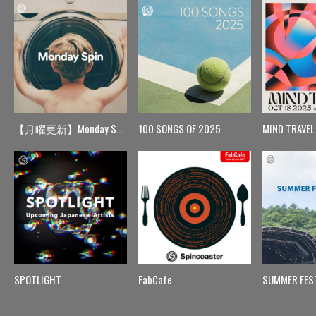
【月曜更新】Monday Spin
100 SONGS OF 2025
MIND TRAVEL
SPOTLIGHT
FabCafe
SUMMER FES