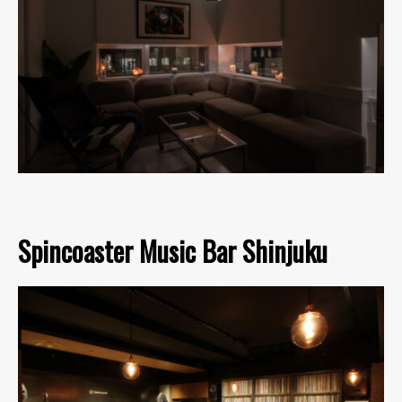
Spincoaster Music Bar Shinjuku