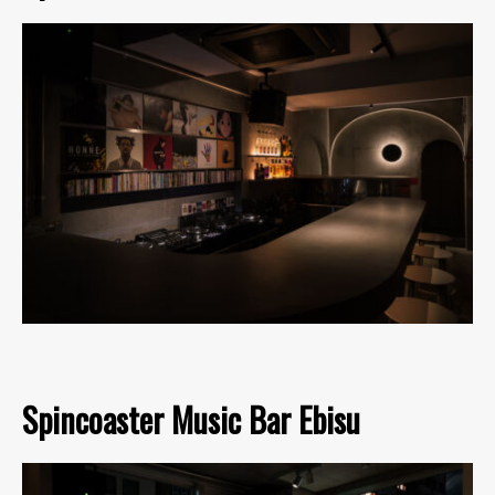
Spincoaster Music Bar Ebisu