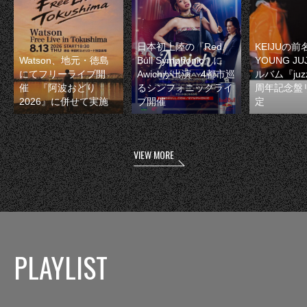
日本初上陸の『Red
KEIJUの
Watson、地元・徳島
Bull Symphonic』に
YOUNG JU
にてフリーライブ開
Awichが出演 4都市巡
ルバム『juzz
催 『阿波おどり
るシンフォニックライ
周年記念盤
2026』に併せて実施
ブ開催
定
VIEW MORE
PLAYLIST