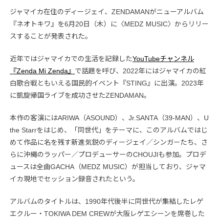
ジャマイカ在住のディージェイ、ZENDAMANがニューアルバム
『ネオトキワ』を6月20日（木）に〈MEDZ MUSIC〉からリリー
スすることが発表された。
近年ではジャマイカでの生活を記録した
YouTubeチャンネル
『Zenda Mi Zenda』
で話題を呼び、2022年にはジャマイカの紅
白歌合戦ともいえる国民的イベント『STING』に出演。2023年
に凱旋帰国ライブを成功させたZENDAMAN。
本作の客演にはARIWA（ASOUND）、Jr.SANTA（39-MAN）、U
the Starrをはじめ、「同世代」をテーマに、このアルバムではじ
めて作品に名を残す新進気鋭のディージェイ／シンガーたち、さ
らに沖縄のラッパー／プロデューサーのCHOUJIも参加。プロデ
ュースは全曲GACHA（MEDZ MUSIC）が担当しており、ジャマ
イカ現地でセッション録音されたという。
アルバムのタイトルは、1990年代後半に同世代が集結したレゲ
エクルー・TOKIWA DEM CREWが大阪レゲエシーンを席巻した