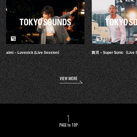
aimi – Lovesick (Live Session）
鋭児 – $uper $onic（Live 
VIEW MORE
PAGE to TOP